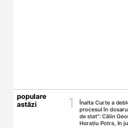
populare
1
Înalta Curte a deb
astăzi
procesul în dosarul
de stat”: Călin Geo
Horațiu Potra, în 