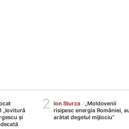
2
locat
Ion Sturza
/
„Moldovenii
 „lovitură
risipesc energia României, a
rgescu și
arătat degetul mijlociu”
judecată