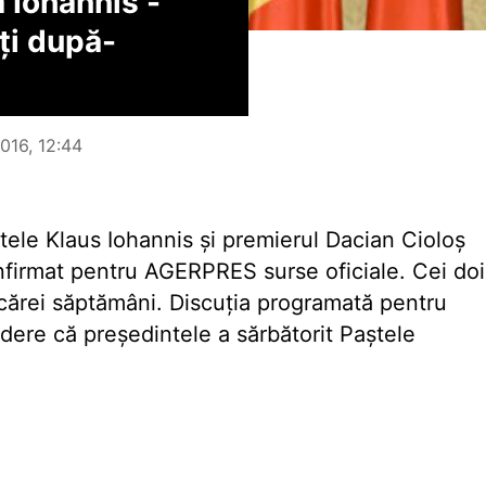
 Iohannis -
ți după-
016, 12:44
tele Klaus Iohannis și premierul Dacian Cioloș
firmat pentru AGERPRES surse oficiale. Cei doi
iecărei săptămâni. Discuția programată pentru
edere că președintele a sărbătorit Paștele