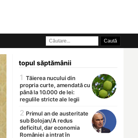
topul săptămânii
1
Tăierea nucului din
propria curte, amendată cu
până la 10.000 de lei:
regulile stricte ale legii
2
Primul an de austeritate
sub Bolojan/
A redus
deficitul, dar economia
României a intrat în