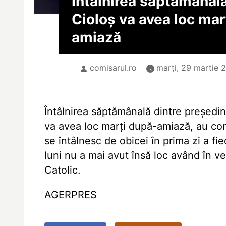
Întâlnirea săptămânală
Cioloș va avea loc mar
amiază
comisarul.ro
marți, 29 martie 2
Întâlnirea săptămânală dintre președin
va avea loc marți după-amiază, au con
se întâlnesc de obicei în prima zi a f
luni nu a mai avut însă loc având în v
Catolic.
AGERPRES