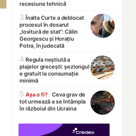
recesiune tehnică
3
Înalta Curte a deblocat
procesul în dosarul
„lovitură de stat”: Călin
Georgescu și Horațiu
Potra, în judecată
4
Regula neștiută a
plajelor grecești: șezlongul
e gratuit la consumație
minimă
5
Așa o fi?
/
Ceva grav de
tot urmează a se întâmpla
în războiul din Ucraina