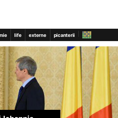
mie
life
externe
picanterii