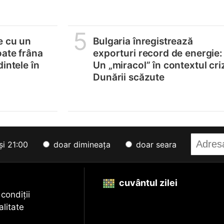
5
e cu un
Bulgaria înregistrează
oate frâna
exporturi record de energie:
intele în
Un „miracol” în contextul cri
Dunării scăzute
și 21:00
doar dimineața
doar seara
cuvântul zilei
 condiții
alitate