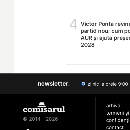
4
Victor Ponta revin
partid nou: cum p
AUR și ajuta președ
2028
newsletter:
zilnic la orele 9:00 
arhivă
termeni și
© 2014 - 2026
confidenți
contact