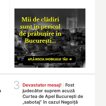
3
Devastator mesaj!
/
Fost
u
judecător suprem acuză
Curtea de Apel București de
„sabotaj” în cazul Negoiță