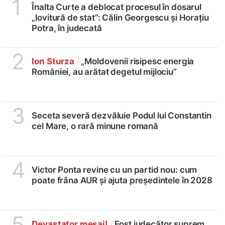
1
Înalta Curte a deblocat procesul în dosarul
„lovitură de stat”: Călin Georgescu și Horațiu
Potra, în judecată
2
Ion Sturza
/
„Moldovenii risipesc energia
României, au arătat degetul mijlociu”
3
Seceta severă dezvăluie Podul lui Constantin
cel Mare, o rară minune romană
4
Victor Ponta revine cu un partid nou: cum
poate frâna AUR și ajuta președintele în 2028
5
Devastator mesaj!
/
Fost judecător suprem