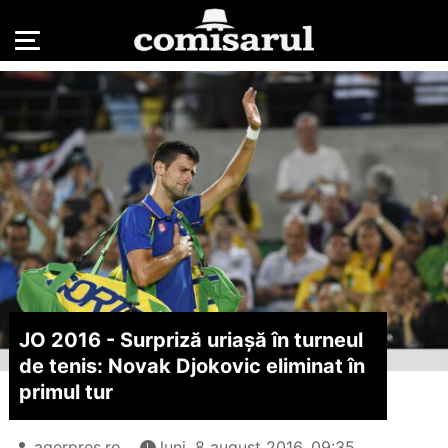
JO 2016 - Surpriză uriașă în turneul
de tenis: Novak Djokovic eliminat în
primul tur
agerpres.ro
luni, 8 august 2016, 09:35