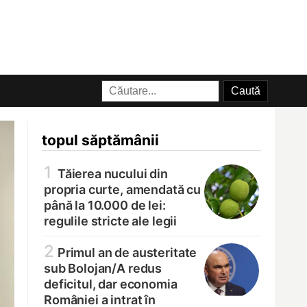
topul săptămânii
1
Tăierea nucului din
propria curte, amendată cu
până la 10.000 de lei:
regulile stricte ale legii
2
Primul an de austeritate
sub Bolojan/
A redus
deficitul, dar economia
României a intrat în