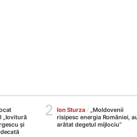
2
locat
Ion Sturza
/
„Moldovenii
 „lovitură
risipesc energia României, a
rgescu și
arătat degetul mijlociu”
judecată