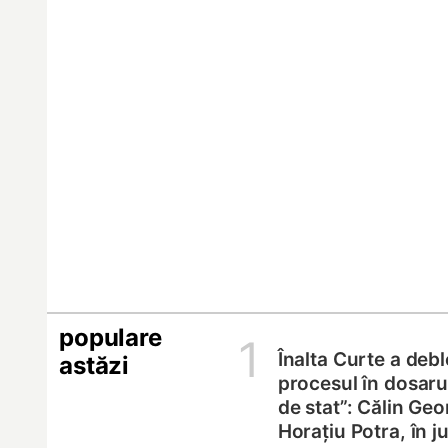
populare
1
Înalta Curte a deb
astăzi
procesul în dosarul
de stat”: Călin Geo
Horațiu Potra, în 