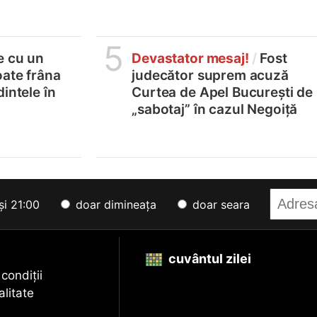
5
e cu un
Devastator mesaj!
/
Fost
oate frâna
judecător suprem acuză
intele în
Curtea de Apel București de
„sabotaj” în cazul Negoiță
și 21:00
doar dimineața
doar seara
cuvântul zilei
 condiții
alitate