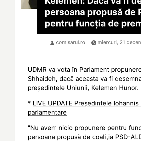
Kelemen: Dacă va fi 
persoana propusă de
pentru funcția de prem
comisarul.ro
miercuri, 21 dece
UDMR va vota în Parlament propunere
Shhaideh, dacă aceasta va fi desemnat
președintele Uniunii, Kelemen Hunor.
*
LIVE UPDATE Președintele Iohannis a
parlamentare
"Nu avem nicio propunere pentru funcț
persoana propusă de coaliția PSD-ALDE