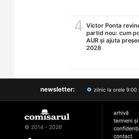
4
Victor Ponta revin
partid nou: cum p
AUR și ajuta președ
2028
newsletter:
zilnic la orele 9:00 
arhivă
termeni și
© 2014 - 2026
confidenți
contact