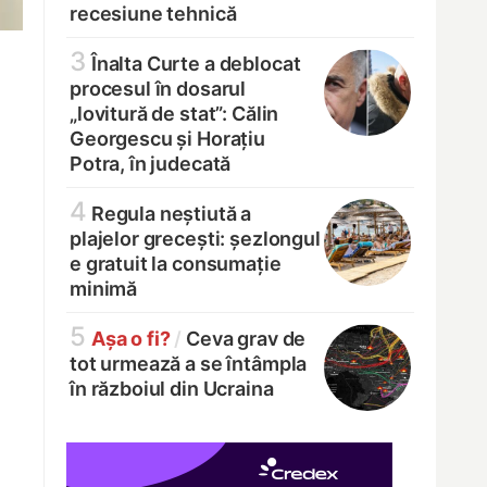
recesiune tehnică
3
Înalta Curte a deblocat
procesul în dosarul
„lovitură de stat”: Călin
Georgescu și Horațiu
Potra, în judecată
4
Regula neștiută a
plajelor grecești: șezlongul
e gratuit la consumație
minimă
5
Așa o fi?
/
Ceva grav de
tot urmează a se întâmpla
în războiul din Ucraina