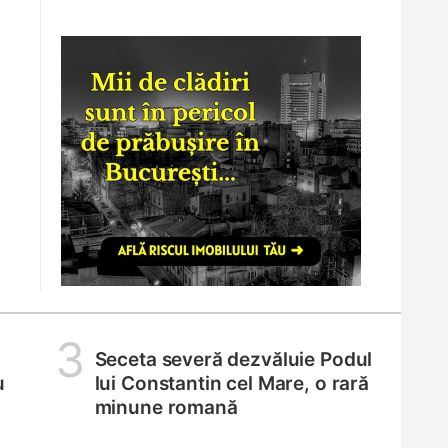
3
Seceta severă dezvăluie Podul
u
lui Constantin cel Mare, o rară
minune romană