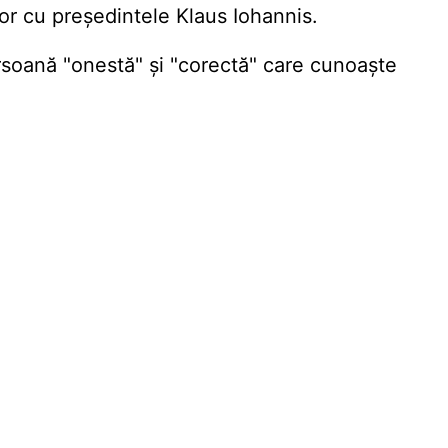
lor cu președintele Klaus Iohannis.
rsoană "onestă" și "corectă" care cunoaște