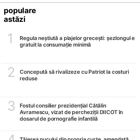
populare
astăzi
1
Regula neștiută a plajelor grecești: șezlongul e
gratuit la consumație minimă
2
Concepută să rivalizeze cu Patriot la costuri
reduse
3
Fostul consilier prezidențial Cătălin
Avramescu, vizat de percheziții DIICOT în
dosarul de pornografie infantilă
4
Tăierea nucului din propria curte, amendată