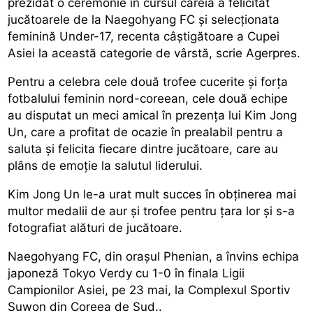
prezidat o ceremonie în cursul căreia a felicitat
jucătoarele de la Naegohyang FC şi selecţionata
feminină Under-17, recenta câştigătoare a Cupei
Asiei la această categorie de vârstă, scrie Agerpres.
Pentru a celebra cele două trofee cucerite şi forța
fotbalului feminin nord-coreean, cele două echipe
au disputat un meci amical în prezența lui Kim Jong
Un, care a profitat de ocazie în prealabil pentru a
saluta şi felicita fiecare dintre jucătoare, care au
plâns de emoţie la salutul liderului.
Kim Jong Un le-a urat mult succes în obţinerea
mai
multor medalii de aur şi trofee pentru ţara lor şi s-a
fotografiat alături de jucătoare.
Naegohyang FC, din oraşul Phenian, a învins echipa
japoneză Tokyo Verdy cu 1-0 în finala Ligii
Campionilor Asiei, pe 23 mai, la Complexul Sportiv
Suwon din Coreea de Sud..