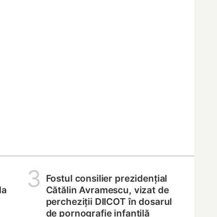
3
Fostul consilier prezidențial
la
Cătălin Avramescu, vizat de
percheziții DIICOT în dosarul
de pornografie infantilă