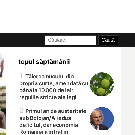
topul săptămânii
1
Tăierea nucului din
propria curte, amendată cu
până la 10.000 de lei:
regulile stricte ale legii
2
Primul an de austeritate
sub Bolojan/
A redus
deficitul, dar economia
României a intrat în