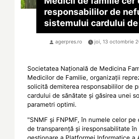
Medicii de familie cer
responsabililor de ne
sistemului cardului de
agerpres.ro
joi, 13 octombrie 2
Societatea Națională de Medicina Famil
Medicilor de Familie, organizații repr
solicită demiterea responsabililor de 
cardului de sănătate și găsirea unei s
parametri optimi.
"SNMF și FNPMF, în numele celor pe ca
de transparență și iresponsabilitate în
gestionare a Platformei Informatice a 