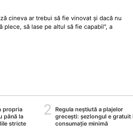
ă cineva ar trebui să fie vinovat și dacă nu
 plece, să lase pe altul să fie capabil", a
2
n propria
Regula neștiută a plajelor
u până la
grecești: șezlongul e gratuit 
ile stricte
consumație minimă