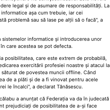
edere legal și de asumare de responsabilități. La
informatice așa cum trebuie, iar cei
tă problemă sau să lase pe alții să o facă", a
a sistemelor informatice și introducerea unor
 în care acestea se pot defecta.
ia posibilitatea, care este extrem de probabilă,
icarea exercitării profesiei noastre și atacul la
m săturat de povestea muncii offline. Când
tea de a plăti și de a fi vinovat pentru acele
rei le încalci", a declarat Tănăsescu.
ălabu a anunțat că Federația va da în judecată
 prejudiciați de posibilitatea de a-și face