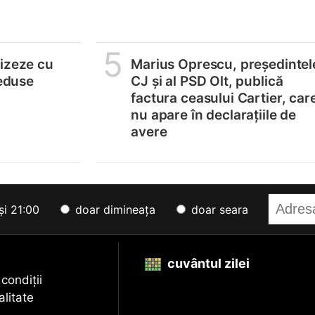
5
lizeze cu
Marius Oprescu, președintel
reduse
CJ și al PSD Olt, publică
factura ceasului Cartier, car
nu apare în declarațiile de
avere
și 21:00
doar dimineața
doar seara
cuvântul zilei
 condiții
alitate