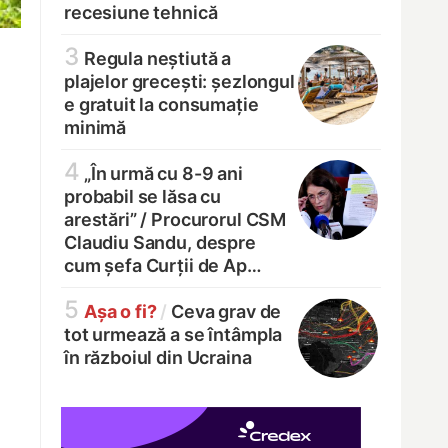
recesiune tehnică
3
Regula neștiută a
plajelor grecești: șezlongul
e gratuit la consumație
minimă
4
„În urmă cu 8-9 ani
probabil se lăsa cu
arestări” /
Procurorul CSM
Claudiu Sandu, despre
cum șefa Curții de Ap…
5
Așa o fi?
/
Ceva grav de
tot urmează a se întâmpla
în războiul din Ucraina