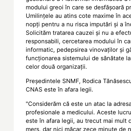
modului greoi în care se desfășoară pr
Umilințele au atins cote maxime în ace
nopți pentru a nu risca imputări și a î
Solicităm tratarea cauzei și nu a efect
responsabili, cercetarea modului în ca
informatic, pedepsirea vinovaților și g
funcționarea sistemului de sănătate la
celor două organizații.
Președintele SNMF, Rodica Tănăsescu, a
CNAS este în afara legii.
"Considerăm că este un atac la adresa s
profesionale a medicului. Aceste lucru
este în afara legii, au trecut mai mult 
mers, dar nici măcar zece minute de ne