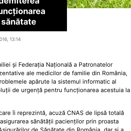
 demiterea
funcționarea
 sănătate
016, 13:14
iei și Federația Națională a Patronatelor
ezentative ale medicilor de familie din România,
problemele apărute la sistemul informatic al
oluții de urgență pentru funcționarea acestuia la
re îi reprezintă, acuză CNAS de lipsă totală
 asigurarea sănătății pacienților prin proasta
Asigurărilor de Sănătate din România, dar și a