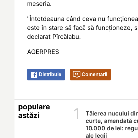
meseria.
"Întotdeauna când ceva nu funcționeaz
este în stare să facă să funcționeze, să
declarat Pîrcălabu.
AGERPRES
Distribuie
Comentarii
populare
1
Tăierea nucului di
astăzi
curte, amendată c
10.000 de lei: regul
ale legii