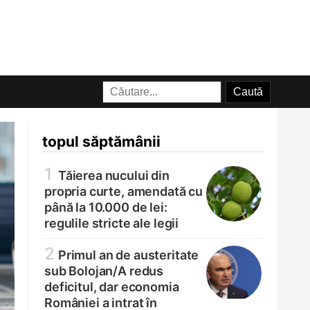
topul săptămânii
1
Tăierea nucului din
propria curte, amendată cu
până la 10.000 de lei:
regulile stricte ale legii
2
Primul an de austeritate
sub Bolojan/
A redus
deficitul, dar economia
României a intrat în