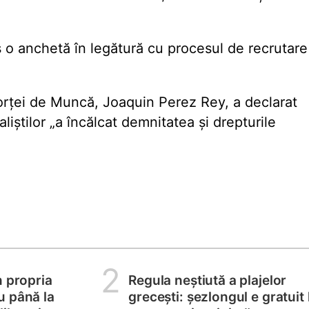
s o anchetă în legătură cu procesul de recrutare
orței de Muncă, Joaquin Perez Rey, a declarat
liștilor „a încălcat demnitatea și drepturile
2
n propria
Regula neștiută a plajelor
u până la
grecești: șezlongul e gratuit 