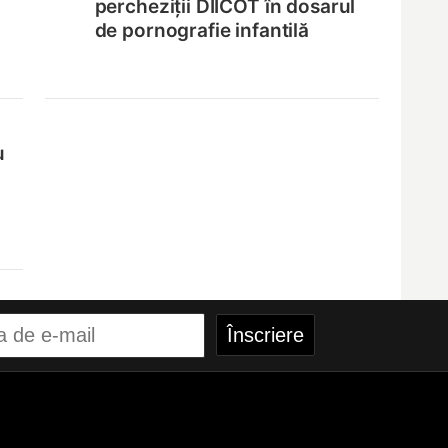
percheziții DIICOT în dosarul
de pornografie infantilă
u