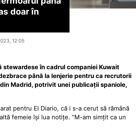
 fermoarul până
as doar în
 2023, 12:05
nă stewardese în cadrul companiei Kuwait
dezbrace până la lenjerie pentru ca recrutorii
din Madrid, potrivit unei publicații spaniole,
arat pentru El Diario, că i s-a cerut să rămână
o altă femeie își lua notițe. “M-am simțit ca un