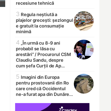
recesiune tehnică
3
Regula neștiută a
plajelor grecești: șezlongul
e gratuit la consumație
minimă
4
„În urmă cu 8-9 ani
probabil se lăsa cu
arestări” /
Procurorul CSM
Claudiu Sandu, despre
cum șefa Curții de Ap…
5
Imagini din Europa
pentru prostovanii din Ro
care cred că Occidentul
ne-a furat apa din Dunăre...