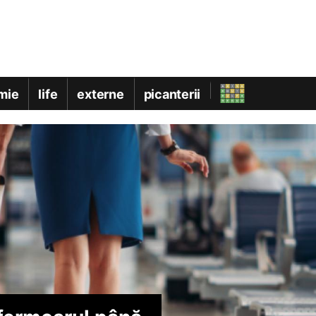
mie
life
externe
picanterii