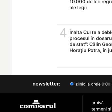
10.000 de lei: regul
ale legii
4
Înalta Curte a deb
procesul în dosarul
de stat”: Călin Geo
Horațiu Potra, în 
newsletter:
zilnic la orele 9:00 
arhivă
termeni și