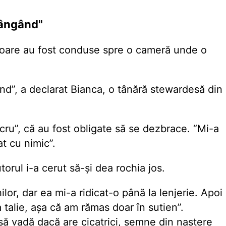
plângând"
ătoare au fost conduse spre o cameră unde o
gând”, a declarat Bianca, o tânără stewardesă din
ucru”, că au fost obligate să se dezbrace. “Mi-a
t cu nimic”.
torul i-a cerut să-și dea rochia jos.
or, dar ea mi-a ridicat-o până la lenjerie. Apoi
 talie, așa că am rămas doar în sutien”.
 să vadă dacă are cicatrici, semne din naștere