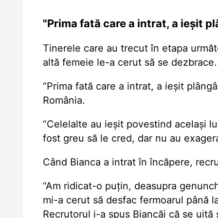
"Prima fată care a intrat, a ieșit 
Tinerele care au trecut în etapa urm
altă femeie le-a cerut să se dezbrace.
“Prima fată care a intrat, a ieșit plân
România.
“Celelalte au ieșit povestind același l
fost greu să le cred, dar nu au exagera
Când Bianca a intrat în încăpere, recru
“Am ridicat-o puțin, deasupra genunchil
mi-a cerut să desfac fermoarul până la
Recrutorul i-a spus Biancăi că se uită