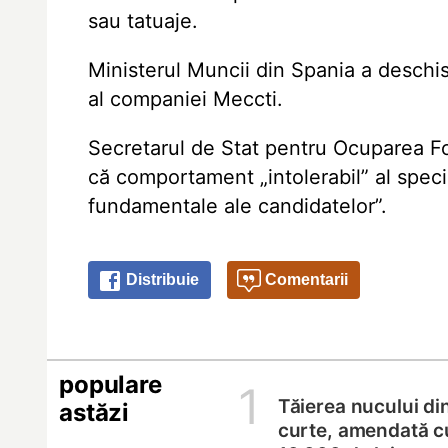
sau tatuaje.
Ministerul Muncii din Spania a deschi
al companiei Meccti.
Secretarul de Stat pentru Ocuparea F
că comportament „intolerabil” al specia
fundamentale ale candidatelor”.
Distribuie
Comentarii
populare
1
Tăierea nucului di
astăzi
curte, amendată c