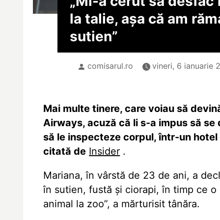
„Mi-a cerut să desfac
la talie, așa că am răm
sutien”
comisarul.ro
vineri, 6 ianuarie
Mai multe tinere, care voiau să devi
Airways, acuză că li s-a impus să se 
să le inspecteze corpul, într-un hotel 
citată de
Insider
.
Mariana, în vârstă de 23 de ani, a decl
în sutien, fustă și ciorapi, în timp ce 
animal la zoo”, a mărturisit tânăra.