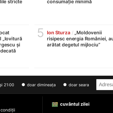
ile stricte
consumație minimă
5
locat
Ion Sturza
/
„Moldovenii
 „lovitură
risipesc energia României, a
rgescu și
arătat degetul mijlociu”
judecată
și 21:00
doar dimineața
doar seara
cuvântul zilei
 condiții