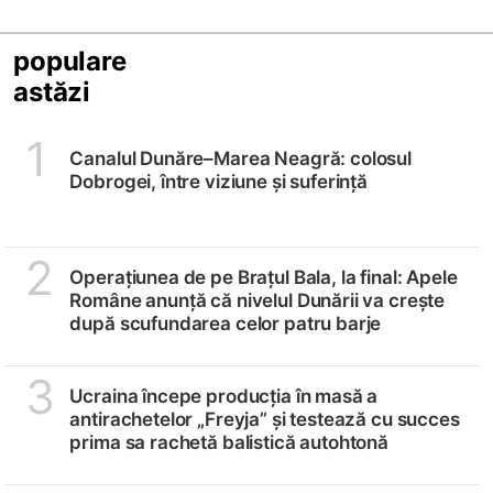
populare
astăzi
1
Canalul Dunăre–Marea Neagră: colosul
Dobrogei, între viziune și suferință
2
Operațiunea de pe Brațul Bala, la final: Apele
Române anunță că nivelul Dunării va crește
după scufundarea celor patru barje
3
Ucraina începe producția în masă a
antirachetelor „Freyja” și testează cu succes
prima sa rachetă balistică autohtonă