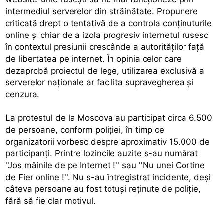
intermediul serverelor din străinătate. Propunere
criticată drept o tentativă de a controla conţinuturile
online şi chiar de a izola progresiv internetul rusesc
în contextul presiunii crescânde a autorităţilor faţă
de libertatea pe internet. În opinia celor care
dezaprobă proiectul de lege, utilizarea exclusivă a
serverelor naţionale ar facilita supravegherea şi
cenzura.
La protestul de la Moscova au participat circa 6.500
de persoane, conform poliţiei, în timp ce
organizatorii vorbesc despre aproximativ 15.000 de
participanţi. Printre lozincile auzite s-au numărat
''Jos mâinile de pe Internet !'' sau ''Nu unei Cortine
de Fier online !''. Nu s-au întregistrat incidente, deşi
câteva persoane au fost totuşi reţinute de poliţie,
fără să fie clar motivul.