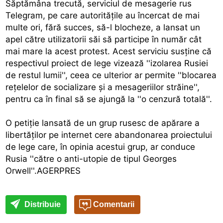
Săptămâna trecută, serviciul de mesagerie rus
Telegram, pe care autorităţile au încercat de mai
multe ori, fără succes, să-l blocheze, a lansat un
apel către utilizatorii săi să participe în număr cât
mai mare la acest protest. Acest serviciu susţine că
respectivul proiect de lege vizează ''izolarea Rusiei
de restul lumii'', ceea ce ulterior ar permite ''blocarea
reţelelor de socializare şi a mesageriilor străine'',
pentru ca în final să se ajungă la ''o cenzură totală''.
O petiţie lansată de un grup rusesc de apărare a
libertăţilor pe internet cere abandonarea proiectului
de lege care, în opinia acestui grup, ar conduce
Rusia ''către o anti-utopie de tipul Georges
Orwell''.AGERPRES
Distribuie
Comentarii