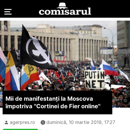
Mii de manifestanţi la Moscova
împotriva ''Cortinei de Fier online''
agerpres.ro
duminică, 10 martie 2019, 17:27