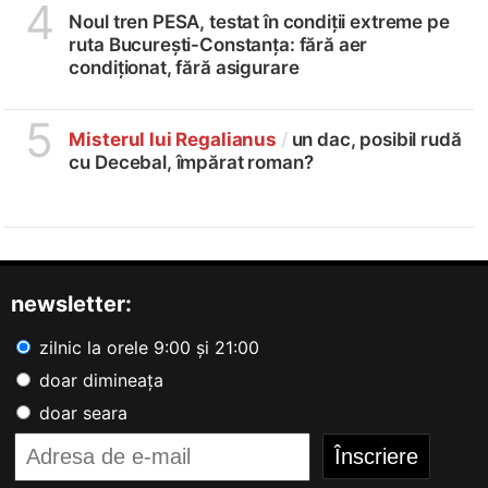
4
Noul tren PESA, testat în condiții extreme pe
ruta București-Constanța: fără aer
condiționat, fără asigurare
5
Misterul lui Regalianus
/
un dac, posibil rudă
cu Decebal, împărat roman?
newsletter:
zilnic la orele 9:00 și 21:00
doar dimineața
doar seara