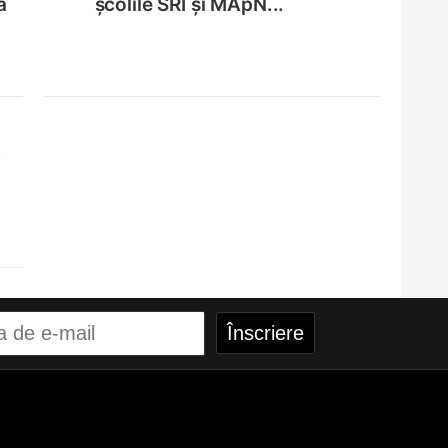
ă
școlile SRI și MApN...
,