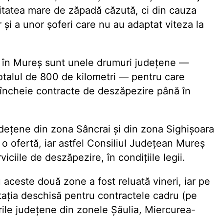
itatea mare de zăpadă căzută, ci din cauza
și a unor șoferi care nu au adaptat viteza la
ă în Mureș sunt unele drumuri județene —
otalul de 800 de kilometri — pentru care
ă încheie contracte de deszăpezire până în
udețene din zona Sâncrai și din zona Sighișoara
o ofertă, iar astfel Consiliul Județean Mureș
viciile de deszăpezire, în condițiile legii.
 aceste două zone a fost reluată vineri, iar pe
itația deschisă pentru contractele cadru (pe
le județene din zonele Șăulia, Miercurea-