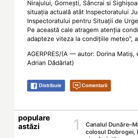
Nirajului, Gornești, Sâncrai si Sighiș
situația actuală atât Inspectoratului J
Inspectoratului pentru Situații de Urgen
Pe această cale atragem atenția condu
adapteze viteza la condițiile meteo'',
AGERPRES/(A — autor: Dorina Matiș, e
Adrian Dădârlat)
Distribuie
Comentarii
populare
1
Canalul Dunăre–M
astăzi
colosul Dobrogei, 