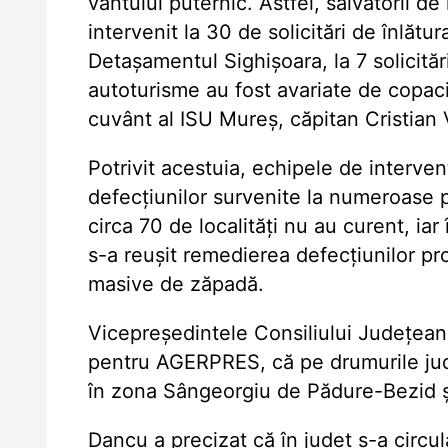
vântului puternic. Astfel, salvatorii 
intervenit la 30 de solicitări de înlătur
Detașamentul Sighișoara, la 7 solicităr
autoturisme au fost avariate de copacii
cuvânt al ISU Mureș, căpitan Cristian 
Potrivit acestuia, echipele de interven
defecțiunilor survenite la numeroase 
circa 70 de localități nu au curent, iar 
s-a reușit remedierea defecțiunilor pr
masive de zăpadă.
Vicepreședintele Consiliului Județea
pentru AGERPRES, că pe drumurile jude
în zona Sângeorgiu de Pădure-Bezid și
Dancu a precizat că în județ s-a circula