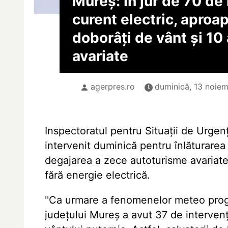
Mureș: În jur de 70 de l
curent electric, aproa
doborâți de vânt și 10
avariate
agerpres.ro
duminică, 13 noiem
Inspectoratul pentru Situații de Urgenț
intervenit duminică pentru înlăturarea
degajarea a zece autoturisme avariate, 
fără energie electrică.
''Ca urmare a fenomenelor meteo progn
județului Mureș a avut 37 de intervenț