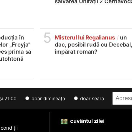
salvarea Unității 2 Cernavod
5
ducția în
Misterul lui Regalianus
/
un
lor „Freyja”
dac, posibil rudă cu Decebal
ces prima sa
împărat roman?
autohtonă
și 21:00
doar dimineața
doar seara
cuvântul zilei
 condiții