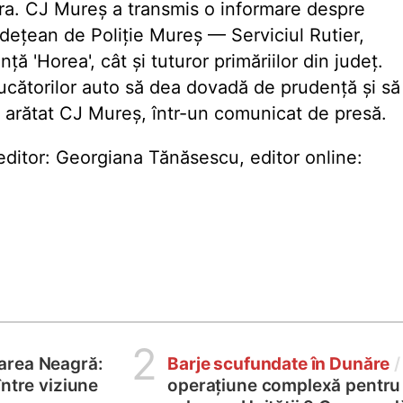
oara. CJ Mureș a transmis o informare despre
udețean de Poliție Mureș — Serviciul Rutier,
ță 'Horea', cât și tuturor primăriilor din județ.
cătorilor auto să dea dovadă de prudență și să
 a arătat CJ Mureș, într-un comunicat de presă.
ditor: Georgiana Tănăsescu, editor online:
2
area Neagră:
Barje scufundate în Dunăre
/
între viziune
operațiune complexă pentru