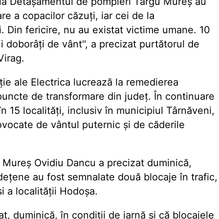
de la Detașamentul de pompieri Târgu Mureș au
are a copacilor căzuți, iar cei de la
i. Din fericire, nu au existat victime umane. 10
 doborâți de vânt'', a precizat purtătorul de
Virag.
ție ale Electrica lucrează la remedierea
puncte de transformare din județ. În continuare
în 15 localități, inclusiv în municipiul Târnăveni,
ovocate de vântul puternic și de căderile
n Mureș Ovidiu Dancu a precizat duminică,
țene au fost semnalate două blocaje în trafic,
 a localității Hodoșa.
t, duminică, în condiții de iarnă și că blocajele