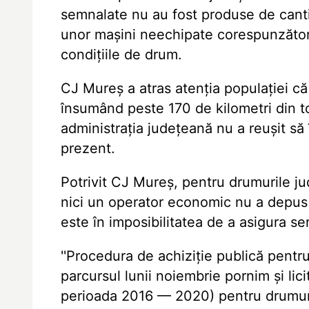
semnalate nu au fost produse de cant
unor mașini neechipate corespunzător 
condițiile de drum.
CJ Mureș a atras atenția populației c
însumând peste 170 de kilometri din t
administrația județeană nu a reușit s
prezent.
Potrivit CJ Mureș, pentru drumurile j
nici un operator economic nu a depus 
este în imposibilitatea de a asigura ser
''Procedura de achiziție publică pentru
parcursul lunii noiembrie pornim și lic
perioada 2016 — 2020) pentru drumuri