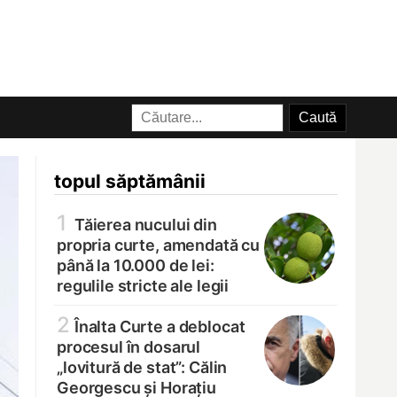
topul săptămânii
1
Tăierea nucului din
propria curte, amendată cu
până la 10.000 de lei:
regulile stricte ale legii
2
Înalta Curte a deblocat
procesul în dosarul
„lovitură de stat”: Călin
Georgescu și Horațiu