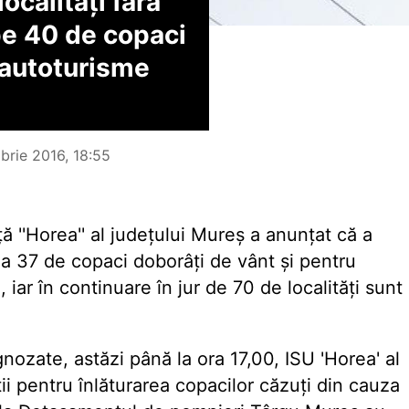
ocalități fără
pe 40 de copaci
 autoturisme
brie 2016, 18:55
ă ''Horea'' al județului Mureș a anunțat că a
 a 37 de copaci doborâți de vânt și pentru
iar în continuare în jur de 70 de localități sunt
ozate, astăzi până la ora 17,00, ISU 'Horea' al
ii pentru înlăturarea copacilor căzuți din cauza