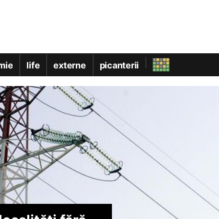
mie
life
externe
picanterii