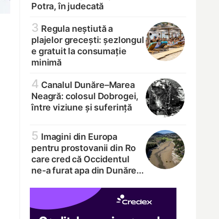
Potra, în judecată
3
Regula neștiută a
plajelor grecești: șezlongul
e gratuit la consumație
minimă
4
Canalul Dunăre–Marea
Neagră: colosul Dobrogei,
între viziune și suferință
5
Imagini din Europa
pentru prostovanii din Ro
care cred că Occidentul
ne-a furat apa din Dunăre...