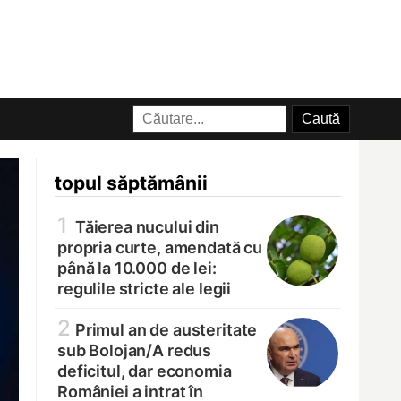
topul săptămânii
1
Tăierea nucului din
propria curte, amendată cu
până la 10.000 de lei:
regulile stricte ale legii
2
Primul an de austeritate
sub Bolojan/
A redus
deficitul, dar economia
României a intrat în