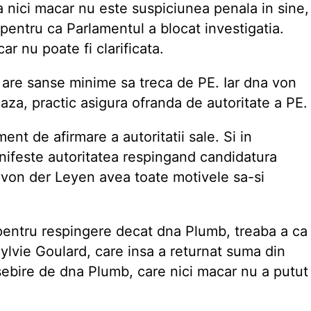
a nici macar nu este suspiciunea penala in sine,
 pentru ca Parlamentul a blocat investigatia.
r nu poate fi clarificata.
are sanse minime sa treca de PE. Iar dna von
za, practic asigura ofranda de autoritate a PE.
nt de afirmare a autoritatii sale. Si in
manifeste autoritatea respingand candidatura
 von der Leyen avea toate motivele sa-si
pentru respingere decat dna Plumb, treaba a ca
 Sylvie Goulard, care insa a returnat suma din
osebire de dna Plumb, care nici macar nu a putut