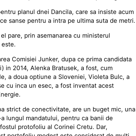
 pentru planul dnei Dancila, care sa insiste acum
 ce sanse pentru a intra pe ultima suta de metri.
, el pare, prin asemanarea cu ministerul
 este.
earea Comisiei Junker, dupa ce prima candidata
ei) in 2014, Alenka Bratusek, a fost, cum
e, a doua optiune a Sloveniei, Violeta Bulc, a
lase cu inca un esec, a fost inventat acest
Energie.
a strict de conectivitate, are un buget mic, una
e-a lungul mandatului, pentru ca banii de
ostul protofoliu al Corinei Cretu. Dar,
est portofoliu modest este considerat de multi