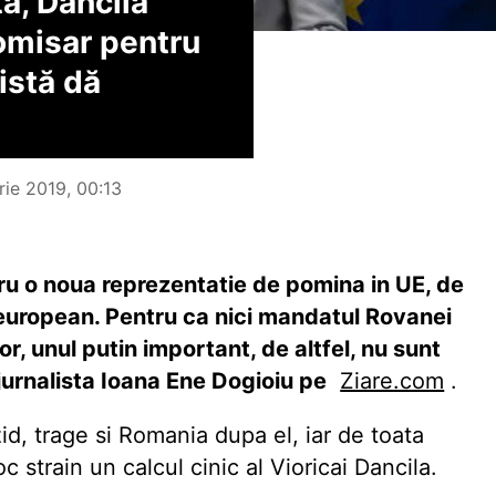
ă, Dăncilă
omisar pentru
istă dă
rie 2019, 00:13
u o noua reprezentatie de pomina in UE, de
 european. Pentru ca nici mandatul Rovanei
or, unul putin important, de altfel, nu sunt
 jurnalista Ioana Ene Dogioiu pe
Ziare.com
.
d, trage si Romania dupa el, iar de toata
c strain un calcul cinic al Vioricai Dancila.