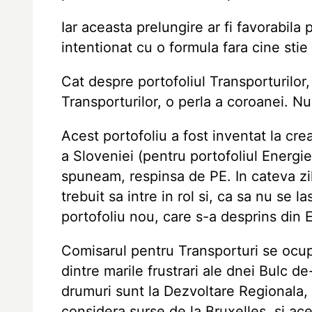
Iar aceasta prelungire ar fi favorabila
intentionat cu o formula fara cine stie
Cat despre portofoliul Transporturilor
Transporturilor, o perla a coroanei. Nu
Acest portofoliu a fost inventat la cr
a Sloveniei (pentru portofoliul Energi
spuneam, respinsa de PE. In cateva zil
trebuit sa intre in rol si, ca sa nu se 
portofoliu nou, care s-a desprins din 
Comisarul pentru Transporturi se ocup
dintre marile frustrari ale dnei Bulc d
drumuri sunt la Dezvoltare Regionala, f
considera surse de la Bruxelles, si ac