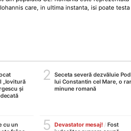
ohannis care, in ultima instanta, isi poate testa
2
locat
Seceta severă dezvăluie Pod
 „lovitură
lui Constantin cel Mare, o ra
rgescu și
minune romană
judecată
5
e cu un
Devastator mesaj!
/
Fost