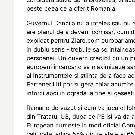
peste ceea ce a oferit Romania.
Guvernul Dancila nu a inteles sau nu a
are planul de a deveni comisar, cum 
explicat pentru Ziare.com europarlam
in dublu sens - trebuie sa se intalneasc
persoanei. Un guvern credibil cu un pre
europeni incercand sa maximizeze san
ai instrumentele si stiinta de a face ac
Partenerii iti pot sugera chiar anumite 
intorci apoi in ograda la tine si gasesti 
Ramane de vazut si cum va juca dl Ioha
din Tratatul UE, dupa ce PE isi va da
European numeste in mod oficial Comis
calificata, adica 55% dintre state si 