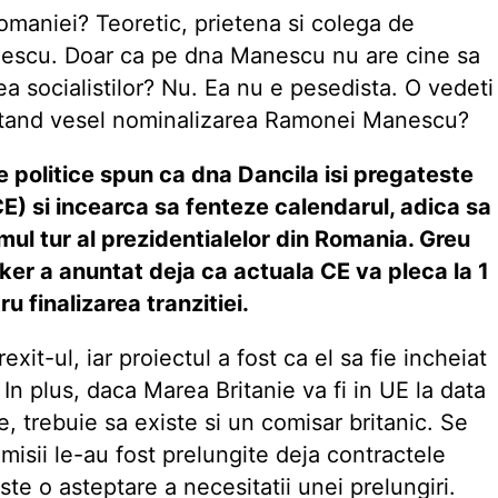
omaniei? Teoretic, prietena si colega de
escu. Doar ca pe dna Manescu nu are cine sa
a socialistilor? Nu. Ea nu e pesedista. O vedeti
otand vesel nominalizarea Ramonei Manescu?
se politice spun ca dna Dancila isi pregateste
E) si incearca sa fenteze calendarul, adica sa
ul tur al prezidentialelor din Romania. Greu
unker a anuntat deja ca actuala CE va pleca la 1
u finalizarea tranzitiei.
xit-ul, iar proiectul a fost ca el sa fie incheiat
In plus, daca Marea Britanie va fi in UE la data
e, trebuie sa existe si un comisar britanic. Se
misii le-au fost prelungite deja contractele
ste o asteptare a necesitatii unei prelungiri.