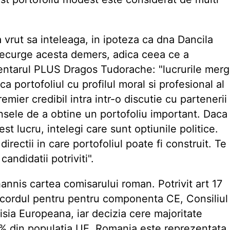
 vrut sa inteleaga, in ipoteza ca dna Dancila
decurge acesta demers, adica ceea ce a
entarul PLUS Dragos Tudorache: "lucrurile merg
a portofoliul cu profilul moral si profesional al
mier credibil intra intr-o discutie cu partenerii
sele de a obtine un portofoliu important. Daca
est lucru, intelegi care sunt optiunile politice.
directii in care portofoliul poate fi construit. Te
candidatii potriviti".
nnis cartea comisarului roman. Potrivit art 17
 acordul pentru pentru componenta CE, Consiliul
ia Europeana, iar decizia cere majoritate
65% din populatia UE. Romania este reprezentata