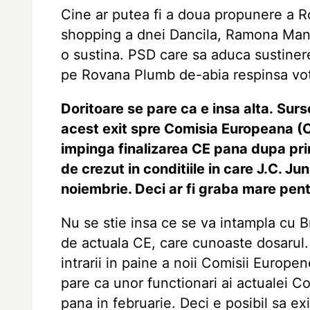
Cine ar putea fi a doua propunere a R
shopping a dnei Dancila, Ramona Man
o sustina. PSD care sa aduca sustinere
pe Rovana Plumb de-abia respinsa v
Doritoare se pare ca e insa alta. Sur
acest exit spre Comisia Europeana (C
impinga finalizarea CE pana dupa prim
de crezut in conditiile in care J.C. J
noiembrie. Deci ar fi graba mare pentr
Nu se stie insa ce se va intampla cu Bre
de actuala CE, care cunoaste dosarul. 
intrarii in paine a noii Comisii Europen
pare ca unor functionari ai actualei Co
pana in februarie. Deci e posibil sa exi