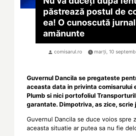
Nu vă duceți după fent
păstrează postul de c
ea! O cunoscută jurnal
amănunte
comisarul.ro
marți, 10 septemb
Guvernul Dancila se pregateste pentr
aceasta data in privinta comisarului
Plumb si nici portofoliul Transporturil
garantate. Dimpotriva, as zice, scrie
Guvernul Dancila se duce voios spre zi
aceasta situatie ar putea sa nu fie delo