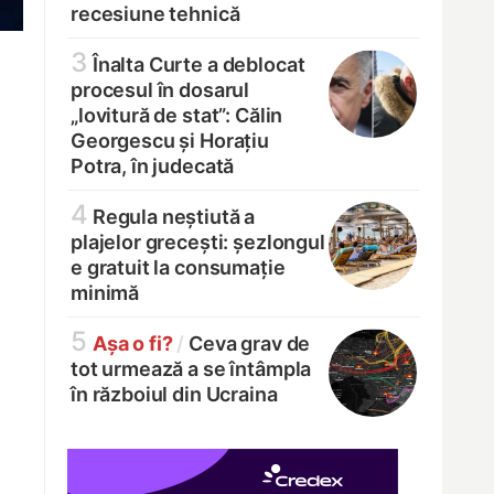
recesiune tehnică
3
Înalta Curte a deblocat
procesul în dosarul
„lovitură de stat”: Călin
Georgescu și Horațiu
Potra, în judecată
4
Regula neștiută a
plajelor grecești: șezlongul
e gratuit la consumație
minimă
5
Așa o fi?
/
Ceva grav de
tot urmează a se întâmpla
în războiul din Ucraina