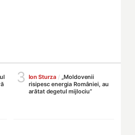
3
ul
Ion Sturza
/
„Moldovenii
ră
risipesc energia României, au
arătat degetul mijlociu”