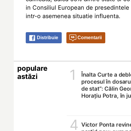
in Consiliul European de presedintele I
intr-o asemenea situatie influenta.
Distribuie
Comentarii
populare
1
Înalta Curte a deb
astăzi
procesul în dosarul
de stat”: Călin Geo
Horațiu Potra, în 
4
Victor Ponta revin