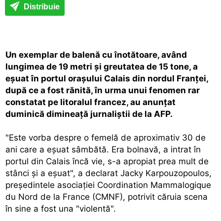
Distribuie
Un exemplar de balenă cu înotătoare, având
lungimea de 19 metri şi greutatea de 15 tone, a
eşuat în portul oraşului Calais din nordul Franţei,
după ce a fost rănită, în urma unui fenomen rar
constatat pe litoralul francez, au anunţat
duminică dimineaţă jurnaliştii de la AFP.
"Este vorba despre o femelă de aproximativ 30 de
ani care a eşuat sâmbătă. Era bolnavă, a intrat în
portul din Calais încă vie, s-a apropiat prea mult de
stânci şi a eşuat", a declarat Jacky Karpouzopoulos,
preşedintele asociaţiei Coordination Mammalogique
du Nord de la France (CMNF), potrivit căruia scena
în sine a fost una "violentă".