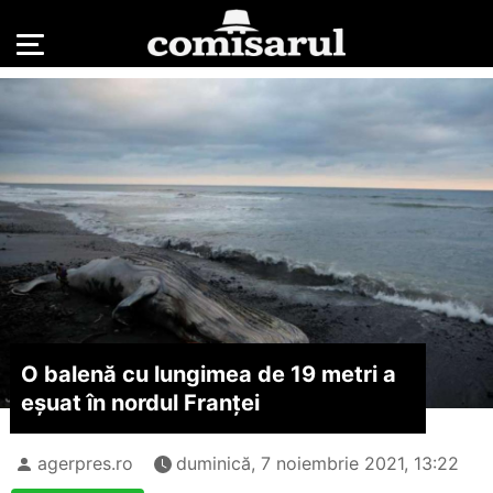
O balenă cu lungimea de 19 metri a
eşuat în nordul Franţei
agerpres.ro
duminică, 7 noiembrie 2021, 13:22