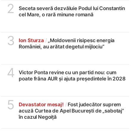
2
Seceta severă dezvăluie Podul lui Constantin
cel Mare, o rară minune romană
3
Ion Sturza
/
„Moldovenii risipesc energia
României, au arătat degetul mijlociu”
4
Victor Ponta revine cu un partid nou: cum
poate frâna AUR și ajuta președintele în 2028
5
Devastator mesaj!
/
Fost judecător suprem
acuză Curtea de Apel București de „sabotaj”
în cazul Negoiță