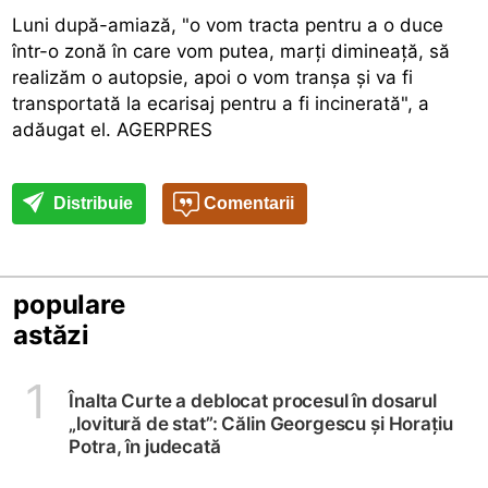
Luni după-amiază, "o vom tracta pentru a o duce
într-o zonă în care vom putea, marţi dimineaţă, să
realizăm o autopsie, apoi o vom tranşa şi va fi
transportată la ecarisaj pentru a fi incinerată", a
adăugat el. AGERPRES
Distribuie
Comentarii
populare
astăzi
1
Înalta Curte a deblocat procesul în dosarul
„lovitură de stat”: Călin Georgescu și Horațiu
Potra, în judecată