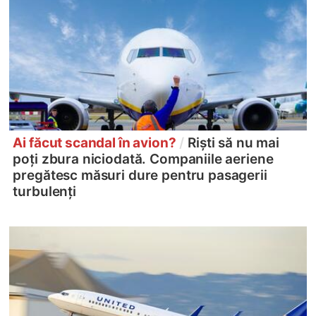
Ai făcut scandal în avion?
/
Riști să nu mai
poți zbura niciodată. Companiile aeriene
pregătesc măsuri dure pentru pasagerii
turbulenți