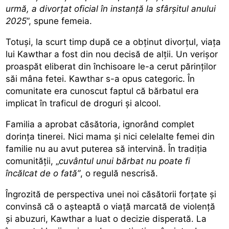
urmă, a divorțat oficial în instanță la sfârșitul anului
2025
”, spune femeia.
Totuși, la scurt timp după ce a obținut divorțul, viața
lui Kawthar a fost din nou decisă de alții. Un verișor
proaspăt eliberat din închisoare le-a cerut părinților
săi mâna fetei. Kawthar s-a opus categoric. În
comunitate era cunoscut faptul că bărbatul era
implicat în traficul de droguri și alcool.
Familia a aprobat căsătoria, ignorând complet
dorința tinerei. Nici mama și nici celelalte femei din
familie nu au avut puterea să intervină. În tradiția
comunității, „
cuvântul unui bărbat nu poate fi
încălcat de o fată”
, o regulă nescrisă.
Îngrozită de perspectiva unei noi căsătorii forțate și
convinsă că o așteaptă o viață marcată de violență
și abuzuri, Kawthar a luat o decizie disperată. La