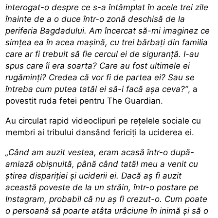
interogat-o despre ce s-a întâmplat în acele trei zile
înainte de a o duce într-o zonă deschisă de la
periferia Bagdadului. Am încercat să-mi imaginez ce
simțea ea în acea mașină, cu trei bărbați din familia
care ar fi trebuit să fie cercul ei de siguranță. I-au
spus care îi era soarta? Care au fost ultimele ei
rugăminți? Credea că vor fi de partea ei? Sau se
întreba cum putea tatăl ei să-i facă așa ceva?”
, a
povestit ruda fetei pentru The Guardian.
Au circulat rapid videoclipuri pe rețelele sociale cu
membri ai tribului dansând fericiți la uciderea ei.
„Când am auzit vestea, eram acasă într-o după-
amiază obișnuită, până când tatăl meu a venit cu
știrea dispariției și uciderii ei. Dacă aș fi auzit
această poveste de la un străin, într-o postare pe
Instagram, probabil că nu aș fi crezut-o. Cum poate
o persoană să poarte atâta urâciune în inimă și să o