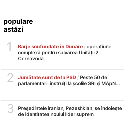
populare
astăzi
1
Barje scufundate în Dunăre
/
operațiune
complexă pentru salvarea Unității 2
Cernavodă
2
Jumătate sunt de la PSD
/
Peste 50 de
parlamentari, instruiți la școlile SRI și MApN...
3
Președintele iranian, Pezeshkian, se îndoiește
de identitatea noului lider suprem