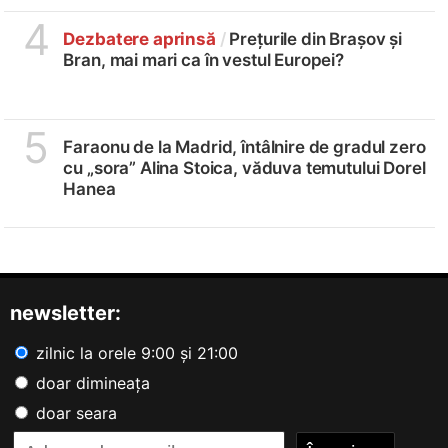
4
Dezbatere aprinsă
/
Prețurile din Brașov și
Bran, mai mari ca în vestul Europei?
5
Faraonu de la Madrid, întâlnire de gradul zero
cu „sora” Alina Stoica, văduva temutului Dorel
Hanea
newsletter:
zilnic la orele 9:00 și 21:00
doar dimineața
doar seara