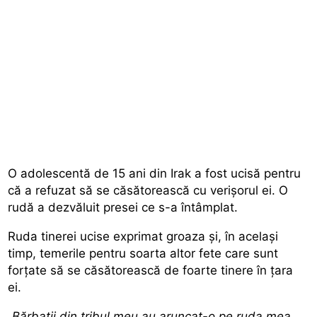
O adolescentă de 15 ani din Irak a fost ucisă pentru
că a refuzat să se căsătorească cu verișorul ei. O
rudă a dezvăluit presei ce s-a întâmplat.
Ruda tinerei ucise exprimat groaza și, în același
timp, temerile pentru soarta altor fete care sunt
forțate să se căsătorească de foarte tinere în țara
ei.
„Bărbații din tribul meu au aruncat-o pe ruda mea,