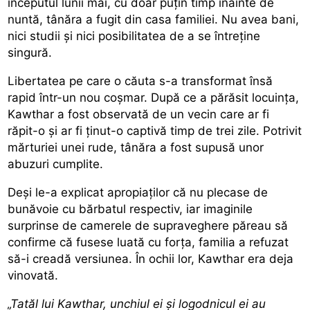
începutul lunii mai, cu doar puțin timp înainte de
nuntă, tânăra a fugit din casa familiei. Nu avea bani,
nici studii și nici posibilitatea de a se întreține
singură.
Libertatea pe care o căuta s-a transformat însă
rapid într-un nou coșmar. După ce a părăsit locuința,
Kawthar a fost observată de un vecin care ar fi
răpit-o și ar fi ținut-o captivă timp de trei zile. Potrivit
mărturiei unei rude, tânăra a fost supusă unor
abuzuri cumplite.
Deși le-a explicat apropiaților că
nu plecase de
bunăvoie cu bărbatul respectiv,
iar imaginile
surprinse de camerele de supraveghere păreau să
confirme că fusese luată cu forța, familia a refuzat
să-i creadă versiunea. În ochii lor, Kawthar era deja
vinovată.
„Tatăl lui Kawthar, unchiul ei și logodnicul ei au