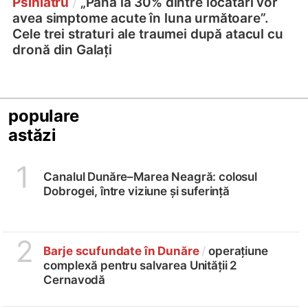
Psihiatru
/
„Până la 30% dintre locatari vor
avea simptome acute în luna următoare”.
Cele trei straturi ale traumei după atacul cu
dronă din Galați
populare
astăzi
1
Canalul Dunăre–Marea Neagră: colosul
Dobrogei, între viziune și suferință
2
Barje scufundate în Dunăre
/
operațiune
complexă pentru salvarea Unității 2
Cernavodă