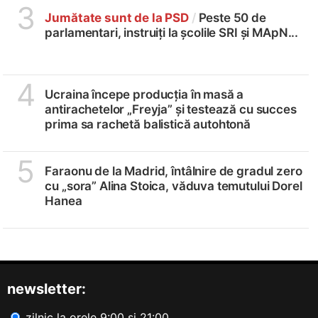
3
Jumătate sunt de la PSD
/
Peste 50 de
parlamentari, instruiți la școlile SRI și MApN...
4
Ucraina începe producția în masă a
antirachetelor „Freyja” și testează cu succes
prima sa rachetă balistică autohtonă
5
Faraonu de la Madrid, întâlnire de gradul zero
cu „sora” Alina Stoica, văduva temutului Dorel
Hanea
newsletter:
zilnic la orele 9:00 și 21:00