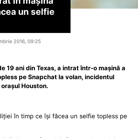
rat în maşina
făcea un selfie
mbrie 2016, 09:25
e 19 ani din Texas, a intrat într-o maşină a
 topless pe Snapchat la volan, incidentul
 oraşul Houston.
ţiei în timp ce îşi făcea un selfie topless pe