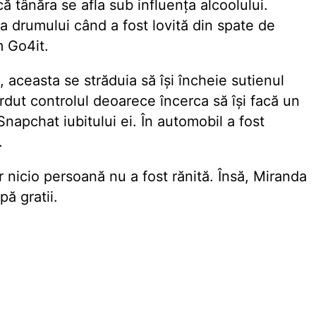
ă tânăra se afla sub influenţa alcoolului.
a drumului când a fost lovită din spate de
 Go4it.
, aceasta se străduia să îşi încheie sutienul
rdut controlul deoarece încerca să îşi facă un
 Snapchat iubitului ei. În automobil a fost
.
ar nicio persoană nu a fost rănită. Însă, Miranda
ă gratii.