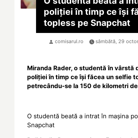
O studentă beată a int
poliţiei în timp ce îşi 
topless pe Snapchat
comisarul.ro
sâmbătă, 29 octo
Miranda Rader, o studentă în vârstă d
poliţiei în timp ce îşi făcea un selfie
petrecându-se la 150 de kilometri de
O studentă beată a intrat în maşina poli
Snapchat