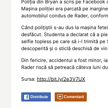
Poliţia din Bryan a scris pe Facebook c
Maşina poliţiei era parcată pe margine
automobilul condus de Rader, conform
Când poliţiştii s-au dus la maşina fetei
desfăcut. Studenta a declarat că a pie
selfie topless pe care să i-l trimită pe
descoperită şi o sticlă deschisă de vin
Din fericire, accidentul a fost minor, i
Rader riscă să petreacă câteva luni dup
Sursa:
http://bit.ly/2e3V7UX
Distribuie
Comentarii