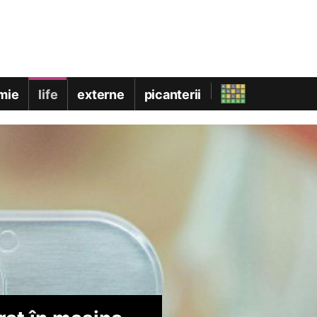
mie
life
externe
picanterii