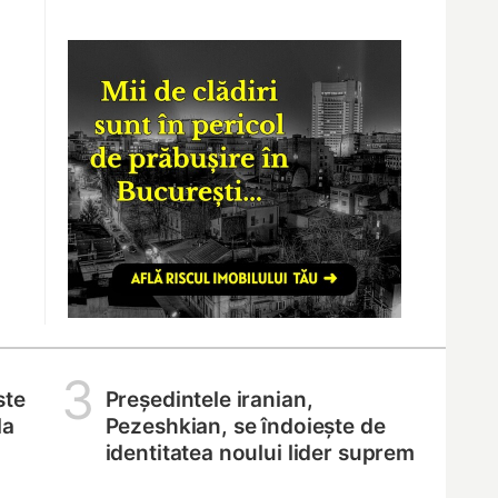
3
ste
Președintele iranian,
la
Pezeshkian, se îndoiește de
identitatea noului lider suprem