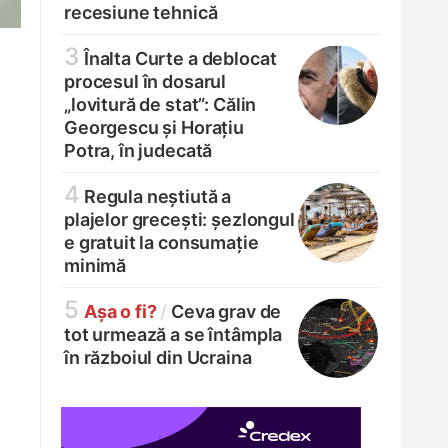
recesiune tehnică
3
Înalta Curte a deblocat
procesul în dosarul
„lovitură de stat”: Călin
Georgescu și Horațiu
Potra, în judecată
4
Regula neștiută a
plajelor grecești: șezlongul
e gratuit la consumație
minimă
5
Așa o fi?
/
Ceva grav de
tot urmează a se întâmpla
în războiul din Ucraina