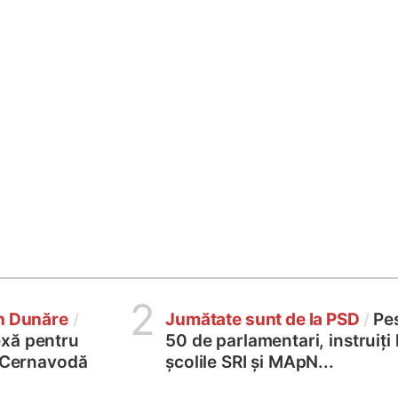
2
în Dunăre
/
Jumătate sunt de la PSD
/
Pe
xă pentru
50 de parlamentari, instruiți 
2 Cernavodă
școlile SRI și MApN...