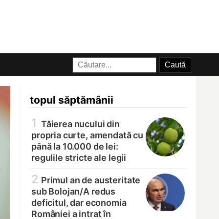
topul săptămânii
1
Tăierea nucului din
propria curte, amendată cu
până la 10.000 de lei:
regulile stricte ale legii
2
Primul an de austeritate
sub Bolojan/
A redus
deficitul, dar economia
României a intrat în