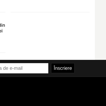
din
ei