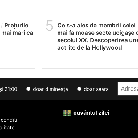
5
/
Prețurile
Ce s-a ales de membrii celei
, mai mari ca
mai faimoase secte ucigașe 
secolul XX. Descoperirea un
actrițe de la Hollywood
și 21:00
doar dimineața
doar seara
cuvântul zilei
 condiții
alitate