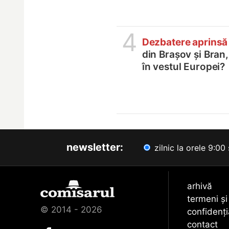
4
Dezbatere aprinsă
din Brașov și Bran
în vestul Europei?
newsletter:
zilnic la orele 9:00 
arhivă
termeni și
© 2014 - 2026
confidenți
contact