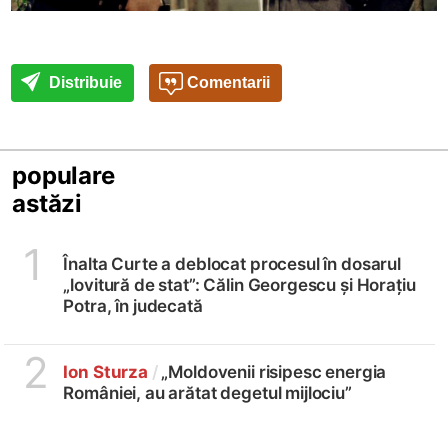
Distribuie
Comentarii
populare
astăzi
1
Înalta Curte a deblocat procesul în dosarul
„lovitură de stat”: Călin Georgescu și Horațiu
Potra, în judecată
2
Ion Sturza
/
„Moldovenii risipesc energia
României, au arătat degetul mijlociu”