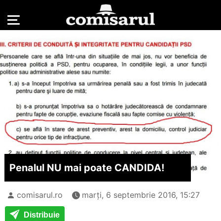
Penalul NU mai poate CANDIDA!
comisarul.ro
marți, 6 septembrie 2016, 15:27
Distribuie