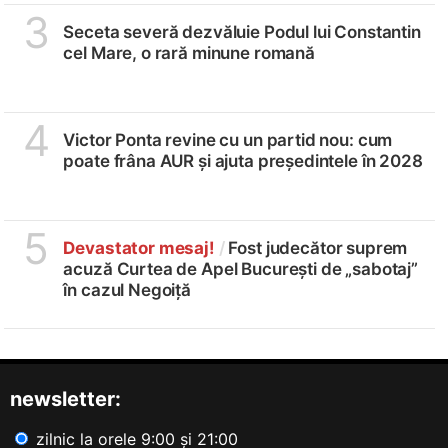
3
Seceta severă dezvăluie Podul lui Constantin
cel Mare, o rară minune romană
4
Victor Ponta revine cu un partid nou: cum
poate frâna AUR și ajuta președintele în 2028
5
Devastator mesaj!
/
Fost judecător suprem
acuză Curtea de Apel București de „sabotaj”
în cazul Negoiță
newsletter:
zilnic la orele 9:00 și 21:00