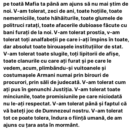
pe toată Mafia ta până am ajuns să nu mai ştim de
noi. V-am tolerat, zeci de ani, toate hoţiile, toate
nemerniciile, toate hăhăiturile, toate glumele de
politruci rataţi, toate afacerile dubioase făcute cu
bani furaţi de la noi. V-am tolerat prostia, v-am
tolerat toţi analfabeţii pe care i-aţi împins în toate,
dar absolut toate birouaşele instituţiilor de stat.
V-am tolerat toate slugile, toţi lipitorii de afişe,
toate clanurile cu care aţi furat şi pe care le
vedem, acum, plimbându-şi vuitoanele şi
costumaşele Armani numai prin birouri de
procurori, prin săli de judecată. V-am tolerat cum
aţi pus în genunchi Justiţia. V-am tolerat toate
minciunile, toate promisiunile pe care niciodată
nu le-aţi respectat. V-am tolerat până şi faptul că
vă bateţi joc de Dumnezeul nostru. V-am tolerat
tot ce poate tolera, îndura o fiinţă umană, de am
ajuns cu ţara asta în mormânt.