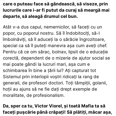
care o puteau face să gândească, să viseze, prin
lucrurile care i-ar fi putut da curaj să meargă mai
departe, să aleagă drumul cel bun.
Atât v-a dus capul, nemernicilor, să faceţi cu un
popor, cu poporul nostru. Să îl îndobitociţi, să-l
îmbolnăviţi, să îl aduceţi la o sărăcie îngrozitoare,
special ca să îl puteţi manevra aşa cum aveţi chef.
Pentru că ce om sărac, bolnav, lipsit de o educaţie
corectă, dependent de o mizerie de ajutor social se
mai poate gândi la lucruri mari, aşa cum e
schimbarea în bine a ţării lui? Aţi capturat tot
Sistemul prin interlopii voştri ridicaţi la rang de
generali, de profesori doctori. Toţi tâmpiţii, golanii,
hoţii au ajuns să ne fie daţi drept exemple de
moralitate, de profesionalism.
Da, sper ca tu, Victor Viorel, şi toată Mafia ta să
faceţi puşcărie până crăpaţi! Să plătiţi, măcar aşa,