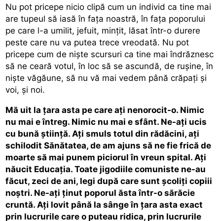
Nu pot pricepe nicio clipă cum un individ ca tine mai
are tupeul să iasă în faţa noastră, în faţa poporului
pe care l-a umilit, jefuit, minţit, lăsat într-o durere
peste care nu va putea trece vreodată. Nu pot
pricepe cum de nişte scursuri ca tine mai îndrăznesc
să ne ceară votul, în loc să se ascundă, de ruşine, în
nişte văgăune, să nu vă mai vedem până crăpaţi şi
voi, şi noi.
Mă uit la ţara asta pe care aţi nenorocit-o. Nimic
nu mai e întreg. Nimic nu mai e sfânt. Ne-aţi ucis
cu bună ştiinţă. Aţi smuls totul din rădăcini, aţi
schilodit Sănătatea, de am ajuns să ne fie frică de
moarte să mai punem piciorul în vreun spital. Aţi
năucit Educaţia. Toate jigodiile comuniste ne-au
făcut, zeci de ani, legi după care sunt şcoliţi copiii
noştri. Ne-aţi ţinut poporul ăsta într-o sărăcie
cruntă. Aţi lovit până la sânge în ţara asta exact
prin lucrurile care o puteau ridica, prin lucrurile