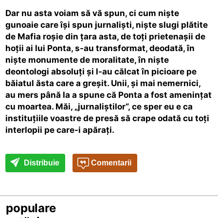
Dar nu asta voiam să vă spun, ci cum nişte
gunoaie care îşi spun jurnalişti, nişte slugi plătite
de Mafia roşie din ţara asta, de toţi prietenaşii de
hoţii ai lui Ponta, s-au transformat, deodată, în
nişte monumente de moralitate, în nişte
deontologi absoluţi şi l-au călcat în picioare pe
băiatul ăsta care a greşit. Unii, şi mai nemernici,
au mers până la a spune că Ponta a fost ameninţat
cu moartea. Măi, „jurnaliştilor“, ce sper eu e ca
instituţiile voastre de presă să crape odată cu toţi
interlopii pe care-i apăraţi.
Distribuie
Comentarii
populare