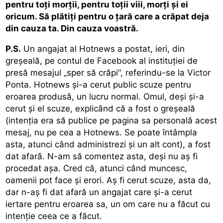
pentru toţi morţii, pentru toţii viii, morţi şi ei
oricum. Să plătiţi pentru o ţară care a crăpat deja
din cauza ta. Din cauza voastră.
P.S.
Un angajat al Hotnews a postat, ieri, din
greşeală, pe contul de Facebook al instituţiei de
presă mesajul „sper să crăpi“, referindu-se la Victor
Ponta. Hotnews şi-a cerut public scuze pentru
eroarea produsă, un lucru normal. Omul, deşi şi-a
cerut şi el scuze, explicând că a fost o greşeală
(intenţia era să publice pe pagina sa personală acest
mesaj, nu pe cea a Hotnews. Se poate întâmpla
asta, atunci când administrezi şi un alt cont), a fost
dat afară. N-am să comentez asta, deşi nu aş fi
procedat aşa. Cred că, atunci când muncesc,
oamenii pot face şi erori. Aş fi cerut scuze, asta da,
dar n-aş fi dat afară un angajat care şi-a cerut
iertare pentru eroarea sa, un om care nu a făcut cu
intenţie ceea ce a făcut.