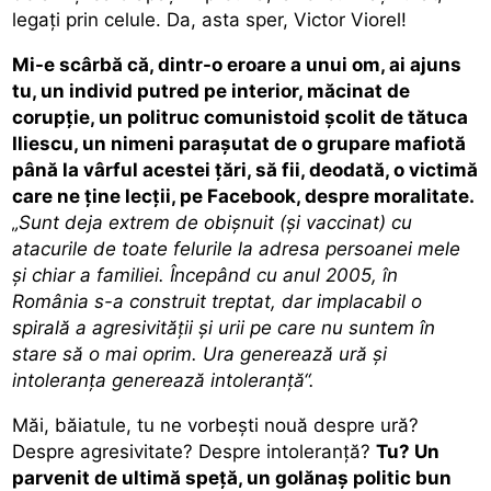
legaţi prin celule. Da, asta sper, Victor Viorel!
Mi-e scârbă că, dintr-o eroare a unui om, ai ajuns
tu, un individ putred pe interior, măcinat de
corupţie, un politruc comunistoid şcolit de tătuca
Iliescu, un nimeni paraşutat de o grupare mafiotă
până la vârful acestei ţări, să fii, deodată, o victimă
care ne ţine lecţii, pe Facebook, despre moralitate.
„Sunt deja extrem de obişnuit (şi vaccinat) cu
atacurile de toate felurile la adresa persoanei mele
şi chiar a familiei. Începând cu anul 2005, în
România s-a construit treptat, dar implacabil o
spirală a agresivităţii şi urii pe care nu suntem în
stare să o mai oprim. Ura generează ură şi
intoleranţa generează intoleranţă“.
Măi, băiatule, tu ne vorbeşti nouă despre ură?
Despre agresivitate? Despre intoleranţă?
Tu? Un
parvenit de ultimă speţă, un golănaş politic bun