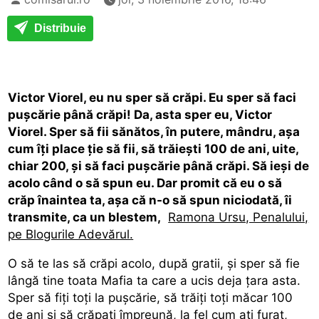
Distribuie
Victor Viorel, eu nu sper să crăpi. Eu sper să faci
puşcărie până crăpi! Da, asta sper eu, Victor
Viorel. Sper să fii sănătos, în putere, mândru, aşa
cum îţi place ţie să fii, să trăieşti 100 de ani, uite,
chiar 200, şi să faci puşcărie până crăpi. Să ieşi de
acolo când o să spun eu. Dar promit că eu o să
crăp înaintea ta, aşa că n-o să spun niciodată, îi
transmite, ca un blestem,
Ramona Ursu, Penalului,
pe Blogurile Adevărul.
O să te las să crăpi acolo, după gratii, şi sper să fie
lângă tine toata Mafia ta care a ucis deja ţara asta.
Sper să fiţi toţi la puşcărie, să trăiţi toţi măcar 100
de ani şi să crăpaţi împreună, la fel cum aţi furat,