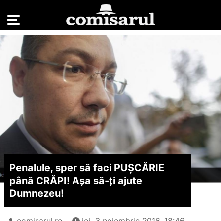
Penalule, sper să faci PUȘCĂRIE
până CRĂPI! Așa să-ți ajute
Dumnezeu!
comisarul.ro
joi, 3 noiembrie 2016, 18:46