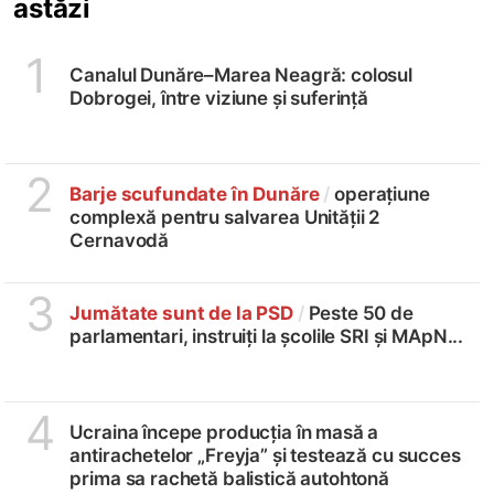
astăzi
1
Canalul Dunăre–Marea Neagră: colosul
Dobrogei, între viziune și suferință
2
Barje scufundate în Dunăre
/
operațiune
complexă pentru salvarea Unității 2
Cernavodă
3
Jumătate sunt de la PSD
/
Peste 50 de
parlamentari, instruiți la școlile SRI și MApN...
4
Ucraina începe producția în masă a
antirachetelor „Freyja” și testează cu succes
prima sa rachetă balistică autohtonă