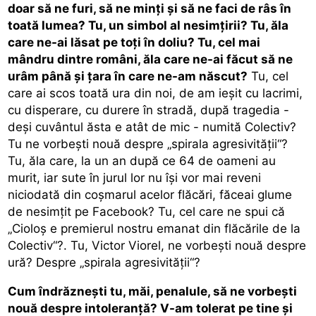
doar să ne furi, să ne minţi şi să ne faci de râs în
toată lumea? Tu, un simbol al nesimţirii? Tu, ăla
care ne-ai lăsat pe toţi în doliu? Tu, cel mai
mândru dintre români, ăla care ne-ai făcut să ne
urâm până şi ţara în care ne-am născut?
Tu, cel
care ai scos toată ura din noi, de am ieşit cu lacrimi,
cu disperare, cu durere în stradă, după tragedia -
deşi cuvântul ăsta e atât de mic - numită Colectiv?
Tu ne vorbeşti nouă despre „spirala agresivităţii“?
Tu, ăla care, la un an după ce 64 de oameni au
murit, iar sute în jurul lor nu îşi vor mai reveni
niciodată din coşmarul acelor flăcări, făceai glume
de nesimţit pe Facebook? Tu, cel care ne spui că
„Cioloş e premierul nostru emanat din flăcările de la
Colectiv“?. Tu, Victor Viorel, ne vorbeşti nouă despre
ură? Despre „spirala agresivităţii“?
Cum îndrăzneşti tu, măi, penalule, să ne vorbeşti
nouă despre intoleranţă? V-am tolerat pe tine şi