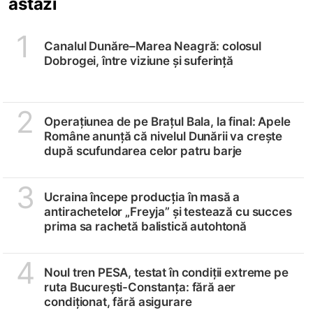
astăzi
1
Canalul Dunăre–Marea Neagră: colosul
Dobrogei, între viziune și suferință
2
Operațiunea de pe Brațul Bala, la final: Apele
Române anunță că nivelul Dunării va crește
după scufundarea celor patru barje
3
Ucraina începe producția în masă a
antirachetelor „Freyja” și testează cu succes
prima sa rachetă balistică autohtonă
4
Noul tren PESA, testat în condiții extreme pe
ruta București-Constanța: fără aer
condiționat, fără asigurare