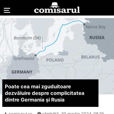
Poate cea mai zguduitoare
dezvăluire despre complicitatea
dintre Germania și Rusia
comisarul.ro
sâmbătă, 30 martie 2024, 06:19