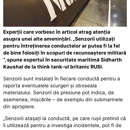
Experții care vorbesc în articol atrag atenția
asupra unei alte amenințări. „Senzorii utilizați
pentru întreținerea conductelor ar putea fi la fel
de bine folosiți în scopuri de recunoaștere militară
”, spune expertul în securitate maritimă Sidharth
Kaushal de la think tank-ul britanic RUSI.
Senzorii sunt instalați în fiecare conductă pentru a
raporta eventualele scurgeri și oboseala
materialului. Senzorii de presiune pot indica, de
asemenea, mișcările – de exemplu din submarinele
din apropiere.
„Senzorii atașați la conductă, pe care rușii pretind că
îi utilizează pentru a investiga incidentele, pot fi de