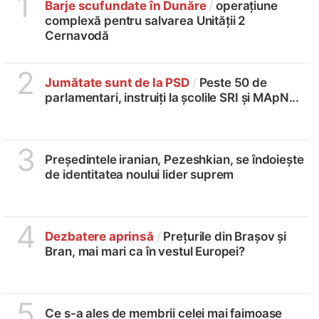
1
Barje scufundate în Dunăre
/
operațiune
complexă pentru salvarea Unității 2
Cernavodă
2
Jumătate sunt de la PSD
/
Peste 50 de
parlamentari, instruiți la școlile SRI și MApN...
3
Președintele iranian, Pezeshkian, se îndoiește
de identitatea noului lider suprem
4
Dezbatere aprinsă
/
Prețurile din Brașov și
Bran, mai mari ca în vestul Europei?
5
Ce s-a ales de membrii celei mai faimoase