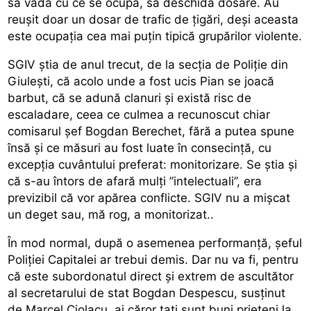
să vadă cu ce se ocupă, să deschidă dosare. Au
reușit doar un dosar de trafic de țigări, deși aceasta
este ocupația cea mai puțin tipică grupărilor violente.
SGIV știa de anul trecut, de la secția de Poliție din
Giulești, că acolo unde a fost ucis Pian se joacă
barbut, că se adună clanuri și există risc de
escaladare, ceea ce culmea a recunoscut chiar
comisarul șef Bogdan Berechet, fără a putea spune
însă și ce măsuri au fost luate în consecință, cu
excepția cuvântului preferat: monitorizare. Se știa și
că s-au întors de afară mulți ”intelectuali”, era
previzibil că vor apărea conflicte. SGIV nu a mișcat
un deget sau, mă rog, a monitorizat..
În mod normal, după o asemenea performanță, șeful
Poliției Capitalei ar trebui demis. Dar nu va fi, pentru
că este subordonatul direct și extrem de ascultător
al secretarului de stat Bogdan Despescu, susținut
de Marcel Ciolacu, ai căror tați sunt buni prieteni la