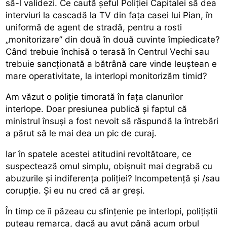
să-l validezi. Ce caută șeful Poliției Capitalei să dea
interviuri la cascadă la TV din fața casei lui Pian, în
uniformă de agent de stradă, pentru a rosti
„monitorizare” din două în două cuvinte împiedicate?
Când trebuie închisă o terasă în Centrul Vechi sau
trebuie sancționată a bătrână care vinde leuștean e
mare operativitate, la interlopi monitorizăm timid?
Am văzut o poliție timorată în fața clanurilor
interlope. Doar presiunea publică și faptul că
ministrul însuși a fost nevoit să răspundă la întrebări
a părut să le mai dea un pic de curaj.
Iar în spatele acestei atitudini revoltătoare, ce
suspectează omul simplu, obișnuit mai degrabă cu
abuzurile și indiferența poliției? Incompetență și /sau
corupție. Și eu nu cred că ar greși.
În timp ce îi păzeau cu sfințenie pe interlopi, polițiștii
puteau remarca, dacă au avut până acum orbul