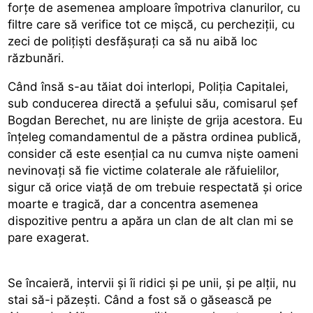
forțe de asemenea amploare împotriva clanurilor, cu
filtre care să verifice tot ce mișcă, cu percheziții, cu
zeci de polițiști desfășurați ca să nu aibă loc
răzbunări.
Când însă s-au tăiat doi interlopi, Poliția Capitalei,
sub conducerea directă a șefului său, comisarul șef
Bogdan Berechet, nu are liniște de grija acestora. Eu
înțeleg comandamentul de a păstra ordinea publică,
consider că este esențial ca nu cumva niște oameni
nevinovați să fie victime colaterale ale răfuielilor,
sigur că orice viață de om trebuie respectată și orice
moarte e tragică, dar a concentra asemenea
dispozitive pentru a apăra un clan de alt clan mi se
pare exagerat.
Se încaieră, intervii și îi ridici și pe unii, și pe alții, nu
stai să-i păzești. Când a fost să o găsească pe