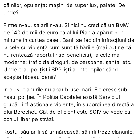
găinilor, opulența: mașini de super lux, palate. De
unde?
Firme n-au, salarii n-au. Și nici nu cred că un BMW
de 140 de mii de euro ca al lui Pian a apărut prin
minune în curtea casei. Banii se fac din infracțiuni de
la cele cu violență cum sunt tâlhăriile (mai puține că
nu rentează raportul risc-beneficiu), la cele mai
moderne: trafic de droguri, de persoane, șantaj etc.
Unde erau polițiștii SPP-iști ai interlopilor când
aceștia făceau banii?
În plus, clanurile nu apar brusc mari. Ele cresc sub
nasul poliției. În Poliția Capitalei există Serviciul
grupări infracționale violente, în subordinea directă a
dlui Berechet. Cât de eficient este SGIV se vede cu
ochiul liber pe străzi.
Rostul său ar fi să urmărească, să infiltreze clanurile,