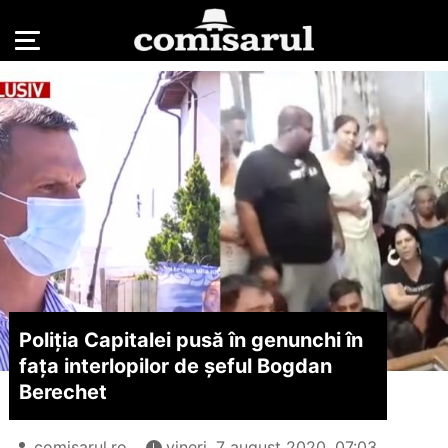
Poliția Capitalei pusă în genunchi în
fața interlopilor de șeful Bogdan
Berechet
comisarul.ro
vineri, 7 august 2020, 07:03