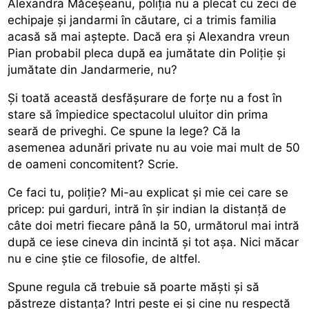
Alexandra Măceșeanu, poliția nu a plecat cu zeci de
echipaje și jandarmi în căutare, ci a trimis familia
acasă să mai aștepte. Dacă era și Alexandra vreun
Pian probabil pleca după ea jumătate din Poliție și
jumătate din Jandarmerie, nu?
Și toată această desfășurare de forțe nu a fost în
stare să împiedice spectacolul uluitor din prima
seară de priveghi. Ce spune la lege? Că la
asemenea adunări private nu au voie mai mult de 50
de oameni concomitent? Scrie.
Ce faci tu, poliție? Mi-au explicat și mie cei care se
pricep: pui garduri, intră în șir indian la distanță de
câte doi metri fiecare până la 50, următorul mai intră
după ce iese cineva din incintă și tot așa. Nici măcar
nu e cine știe ce filosofie, de altfel.
Spune regula că trebuie să poarte măști și să
păstreze distanța? Intri peste ei și cine nu respectă