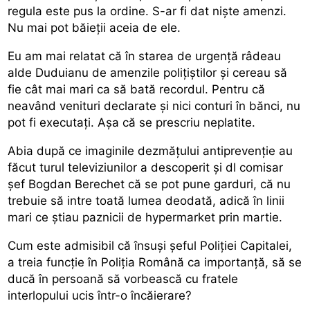
regula este pus la ordine. S-ar fi dat niște amenzi.
Nu mai pot băieții aceia de ele.
Eu am mai relatat că în starea de urgență râdeau
alde Duduianu de amenzile polițiștilor și cereau să
fie cât mai mari ca să bată recordul. Pentru că
neavând venituri declarate și nici conturi în bănci, nu
pot fi executați. Așa că se prescriu neplatite.
Abia după ce imaginile dezmățului antiprevenție au
făcut turul televiziunilor a descoperit și dl comisar
șef Bogdan Berechet că se pot pune garduri, că nu
trebuie să intre toată lumea deodată, adică în linii
mari ce știau paznicii de hypermarket prin martie.
Cum este admisibil că însuși șeful Poliției Capitalei,
a treia funcție în Poliția Română ca importanță, să se
ducă în persoană să vorbească cu fratele
interlopului ucis într-o încăierare?