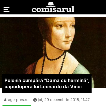
Polonia cumpără "Dama cu hermină",
capodopera lui Leonardo da Vinci
agerpres.ro
joi, 29 decembrie 2016, 11:47