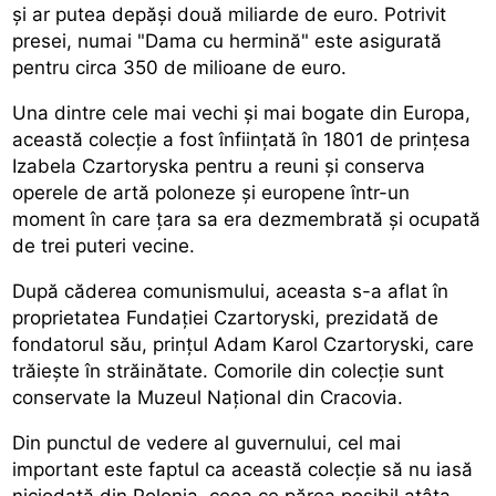
și ar putea depăși două miliarde de euro. Potrivit
presei, numai "Dama cu hermină" este asigurată
pentru circa 350 de milioane de euro.
Una dintre cele mai vechi și mai bogate din Europa,
această colecție a fost înființată în 1801 de prințesa
Izabela Czartoryska pentru a reuni și conserva
operele de artă poloneze și europene într-un
moment în care țara sa era dezmembrată și ocupată
de trei puteri vecine.
După căderea comunismului, aceasta s-a aflat în
proprietatea Fundației Czartoryski, prezidată de
fondatorul său, prințul Adam Karol Czartoryski, care
trăiește în străinătate. Comorile din colecție sunt
conservate la Muzeul Național din Cracovia.
Din punctul de vedere al guvernului, cel mai
important este faptul ca această colecție să nu iasă
niciodată din Polonia, ceea ce părea posibil atâta