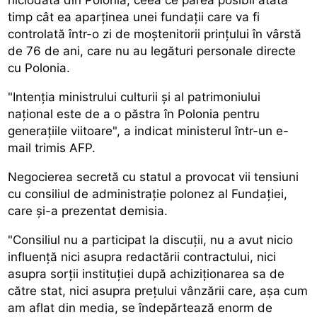
timp cât ea aparținea unei fundații care va fi
controlată într-o zi de moștenitorii prințului în vârstă
de 76 de ani, care nu au legături personale directe
cu Polonia.
"Intenția ministrului culturii și al patrimoniului
național este de a o păstra în Polonia pentru
generațiile viitoare", a indicat ministerul într-un e-
mail trimis AFP.
Negocierea secretă cu statul a provocat vii tensiuni
cu consiliul de administrație polonez al Fundației,
care și-a prezentat demisia.
"Consiliul nu a participat la discuții, nu a avut nicio
influență nici asupra redactării contractului, nici
asupra sorții instituției după achiziționarea sa de
către stat, nici asupra prețului vânzării care, așa cum
am aflat din media, se îndepărtează enorm de