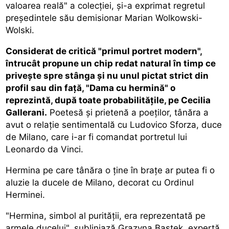
valoarea reală" a colecției, și-a exprimat regretul
președintele său demisionar Marian Wolkowski-
Wolski.
Considerat de critică "primul portret modern",
întrucât propune un chip redat natural în timp ce
privește spre stânga și nu unul pictat strict din
profil sau din față, "Dama cu hermină" o
reprezintă, după toate probabilitățile, pe Cecilia
Gallerani.
Poetesă și prietenă a poeților, tânăra a
avut o relație sentimentală cu Ludovico Sforza, duce
de Milano, care i-ar fi comandat portretul lui
Leonardo da Vinci.
Hermina pe care tânăra o ține în brațe ar putea fi o
aluzie la ducele de Milano, decorat cu Ordinul
Herminei.
"Hermina, simbol al purității, era reprezentată pe
armele ducelui", subliniază Grazyna Bastek, expertă