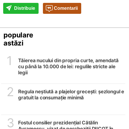
Distribuie
Comentarii
populare
astăzi
1
Tăierea nucului din propria curte, amendată
cu până la 10.000 de lei: regulile stricte ale
legii
2
Regula neștiută a plajelor grecești: șezlongul e
gratuit la consumație minimă
3
Fostul consilier prezidențial Cătălin
Avramescu, vizat de percheziții DIICOT în