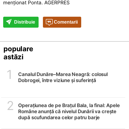
menţionat Ponta. AGERPRES
Distribuie
Comentarii
populare
astăzi
1
Canalul Dunăre–Marea Neagră: colosul
Dobrogei, între viziune și suferință
2
Operațiunea de pe Brațul Bala, la final: Apele
Române anunță că nivelul Dunării va crește
după scufundarea celor patru barje