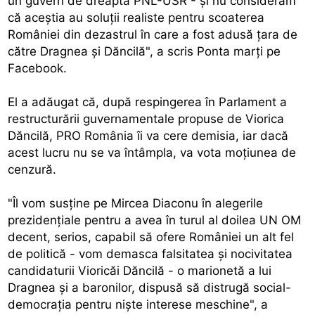
un guvern de dreapta PNL-USR - şi nu considerăm
că aceştia au soluţii realiste pentru scoaterea
României din dezastrul în care a fost adusă ţara de
către Dragnea şi Dăncilă", a scris Ponta marţi pe
Facebook.
El a adăugat că, după respingerea în Parlament a
restructurării guvernamentale propuse de Viorica
Dăncilă, PRO România îi va cere demisia, iar dacă
acest lucru nu se va întâmpla, va vota moţiunea de
cenzură.
"Îl vom susţine pe Mircea Diaconu în alegerile
prezidenţiale pentru a avea în turul al doilea UN OM
decent, serios, capabil să ofere României un alt fel
de politică - vom demasca falsitatea şi nocivitatea
candidaturii Vioricăi Dăncilă - o marionetă a lui
Dragnea şi a baronilor, dispusă să distrugă social-
democraţia pentru nişte interese meschine", a