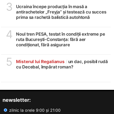
3
Ucraina începe producția în masă a
antirachetelor „Freyja” și testează cu succes
prima sa rachetă balistică autohtonă
4
Noul tren PESA, testat în condiții extreme pe
ruta București-Constanța: fără aer
condiționat, fără asigurare
5
Misterul lui Regalianus
/
un dac, posibil rudă
cu Decebal, împărat roman?
newsletter:
zilnic la orele 9:00 și 21:00