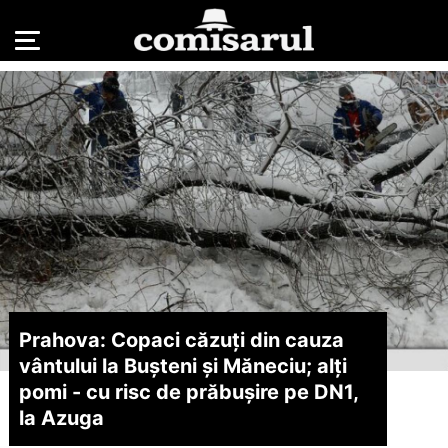
Prahova: Copaci căzuți din cauza
vântului la Bușteni și Măneciu; alți
pomi - cu risc de prăbușire pe DN1,
la Azuga