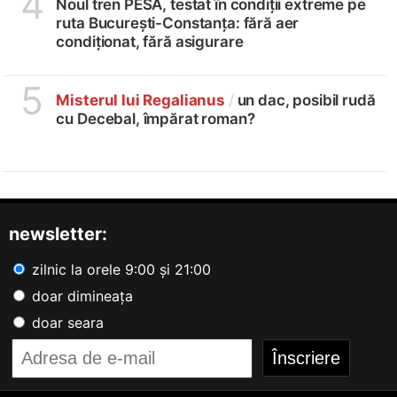
4
Noul tren PESA, testat în condiții extreme pe
ruta București-Constanța: fără aer
condiționat, fără asigurare
5
Misterul lui Regalianus
/
un dac, posibil rudă
cu Decebal, împărat roman?
newsletter:
zilnic la orele 9:00 și 21:00
doar dimineața
doar seara