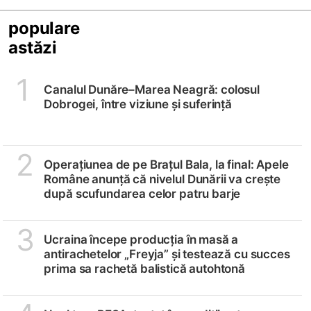
populare
astăzi
1
Canalul Dunăre–Marea Neagră: colosul
Dobrogei, între viziune și suferință
2
Operațiunea de pe Brațul Bala, la final: Apele
Române anunță că nivelul Dunării va crește
după scufundarea celor patru barje
3
Ucraina începe producția în masă a
antirachetelor „Freyja” și testează cu succes
prima sa rachetă balistică autohtonă