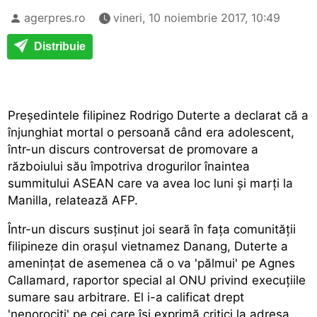
agerpres.ro
vineri, 10 noiembrie 2017, 10:49
Distribuie
Președintele filipinez Rodrigo Duterte a declarat că a
înjunghiat mortal o persoană când era adolescent,
într-un discurs controversat de promovare a
războiului său împotriva drogurilor înaintea
summitului ASEAN care va avea loc luni și marți la
Manilla, relatează AFP.
Într-un discurs susținut joi seară în fața comunității
filipineze din orașul vietnamez Danang, Duterte a
amenințat de asemenea că o va 'pălmui' pe Agnes
Callamard, raportor special al ONU privind execuțiile
sumare sau arbitrare. El i-a calificat drept
'nenorociți' pe cei care își exprimă critici la adresa