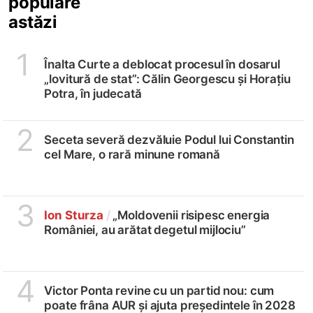
populare
astăzi
1
Înalta Curte a deblocat procesul în dosarul
„lovitură de stat”: Călin Georgescu și Horațiu
Potra, în judecată
2
Seceta severă dezvăluie Podul lui Constantin
cel Mare, o rară minune romană
3
Ion Sturza
/
„Moldovenii risipesc energia
României, au arătat degetul mijlociu”
4
Victor Ponta revine cu un partid nou: cum
poate frâna AUR și ajuta președintele în 2028