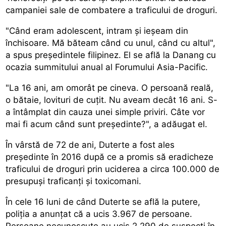
campaniei sale de combatere a traficului de droguri.
"Când eram adolescent, intram și ieșeam din
închisoare. Mă băteam când cu unul, când cu altul",
a spus președintele filipinez. El se află la Danang cu
ocazia summitului anual al Forumului Asia-Pacific.
"La 16 ani, am omorât pe cineva. O persoană reală,
o bătaie, lovituri de cuțit. Nu aveam decât 16 ani. S-
a întâmplat din cauza unei simple priviri. Câte vor
mai fi acum când sunt președinte?", a adăugat el.
În vârstă de 72 de ani, Duterte a fost ales
președinte în 2016 după ce a promis să eradicheze
traficului de droguri prin uciderea a circa 100.000 de
presupuși traficanți și toxicomani.
În cele 16 luni de când Duterte se află la putere,
poliția a anunțat că a ucis 3.967 de persoane.
Persoane necunoscute au ucis 2.290 de suspecți în