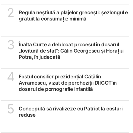
2
Regula neștiută a plajelor grecești: șezlongul e
gratuit la consumație minimă
3
Înalta Curte a deblocat procesul în dosarul
„lovitură de stat”: Călin Georgescu și Horațiu
Potra, în judecată
4
Fostul consilier prezidențial Cătălin
Avramescu, vizat de percheziții DIICOT în
dosarul de pornografie infantilă
5
Concepută să rivalizeze cu Patriot la costuri
reduse