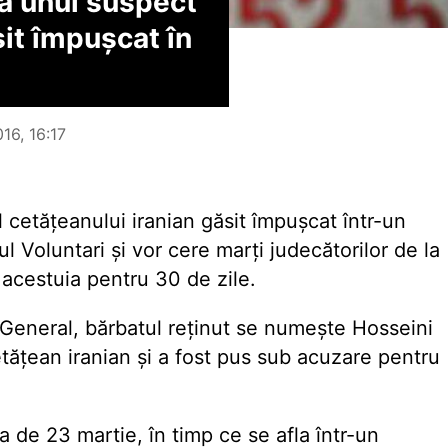
ea unui suspect
sit împușcat în
16, 16:17
l cetățeanului iranian găsit împușcat într-un
l Voluntari și vor cere marți judecătorilor de la
 acestuia pentru 30 de zile.
 General, bărbatul reținut se numește Hosseini
tățean iranian și a fost pus sub acuzare pentru
ta de 23 martie, în timp ce se afla într-un