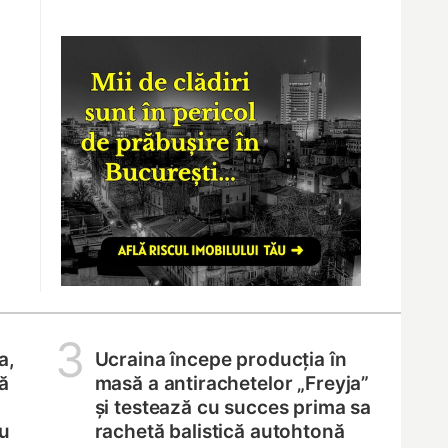
3
a,
Ucraina începe producția în
ă
masă a antirachetelor „Freyja”
și testează cu succes prima sa
ru
rachetă balistică autohtonă