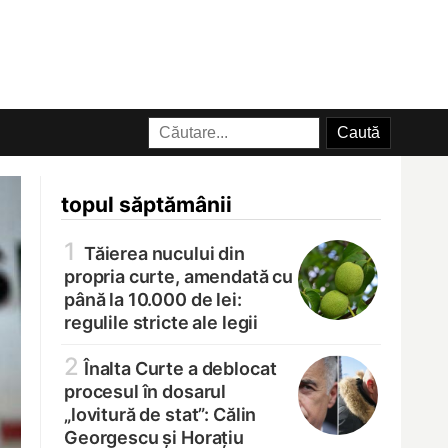
topul săptămânii
1
Tăierea nucului din
propria curte, amendată cu
până la 10.000 de lei:
regulile stricte ale legii
2
Înalta Curte a deblocat
procesul în dosarul
„lovitură de stat”: Călin
Georgescu și Horațiu