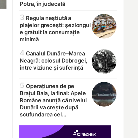
Potra, în judecată
3
Regula neștiută a
plajelor grecești: șezlongul
e gratuit la consumație
minimă
4
Canalul Dunăre–Marea
Neagră: colosul Dobrogei,
între viziune și suferință
5
Operațiunea de pe
Brațul Bala, la final: Apele
Române anunță că nivelul
Dunării va crește după
scufundarea cel…