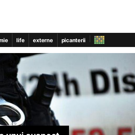
mie
life
externe
picanterii