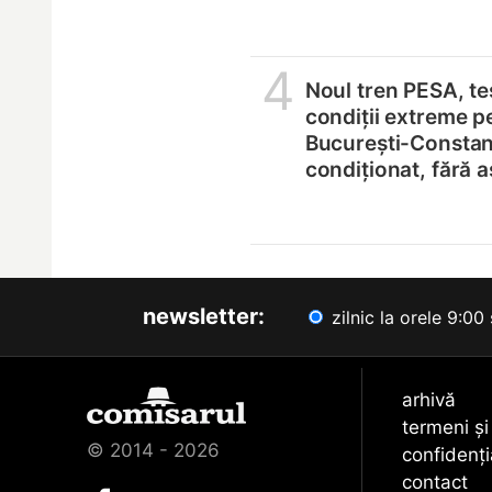
4
Noul tren PESA, tes
condiții extreme p
București-Constanț
condiționat, fără 
newsletter:
zilnic la orele 9:00 
arhivă
termeni și
© 2014 - 2026
confidenți
contact