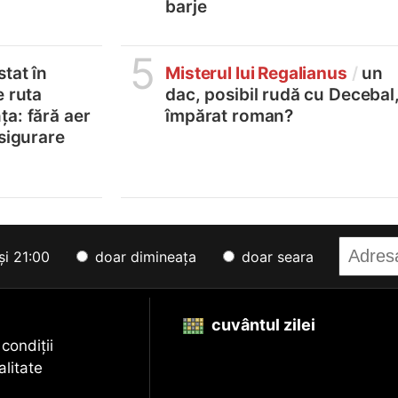
barje
5
tat în
Misterul lui Regalianus
/
un
e ruta
dac, posibil rudă cu Decebal
a: fără aer
împărat roman?
asigurare
și 21:00
doar dimineața
doar seara
cuvântul zilei
 condiții
alitate