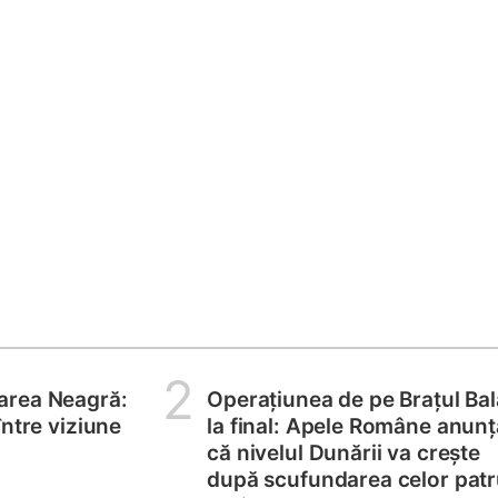
2
area Neagră:
Operațiunea de pe Brațul Bal
între viziune
la final: Apele Române anunț
că nivelul Dunării va crește
după scufundarea celor pat