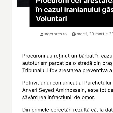
Procurorii cer arestar
în cazul iranianului gă
Voluntari
agerpres.ro
marți, 29 martie 20
Procurorii au reținut un bărbat în cazu
autoturism parcat pe o stradă din orașu
Tribunalul Ilfov arestarea preventivă a
Potrivit unui comunicat al Parchetului
Anvari Seyed Amirhossein, este tot ce
săvârșirea infracțiunii de omor.
Din primele cercetări rezultă că, la da