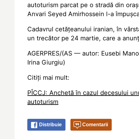
autoturism parcat pe o stradă din orașu
Anvari Seyed Amirhossein l-a împușca
Cadavrul cetățeanului iranian, în vârst
un trecător pe 24 martie, care a anunța
AGERPRES/(AS — autor: Eusebi Manolac
Irina Giurgiu)
Citiți mai mult:
PÎCCJ: Anchetă în cazul decesului unu
autoturism
Distribuie
Comentarii