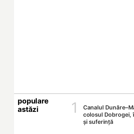
populare
1
Canalul Dunăre–M
astăzi
colosul Dobrogei, 
și suferință