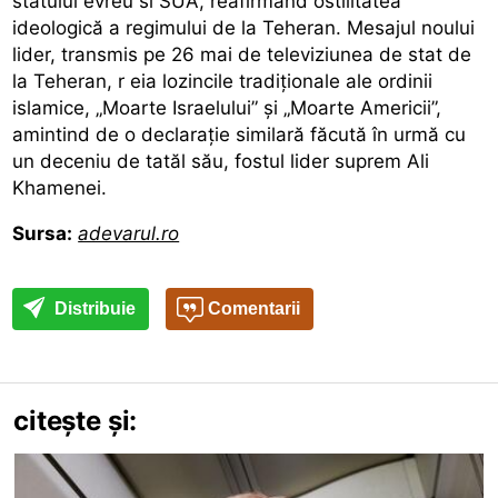
statului evreu si SUA,
reafirmând ostilitatea
ideologică a regimului de la Teheran. Mesajul noului
lider, transmis pe 26 mai de televiziunea de stat de
la Teheran, r
eia lozincile tradiționale ale ordinii
islamice, „Moarte Israelului” și „Moarte Americii”,
amintind de o declarație similară făcută în urmă cu
un deceniu de tatăl său, fostul lider suprem Ali
Khamenei.
Sursa:
adevarul.ro
Distribuie
Comentarii
citește și: