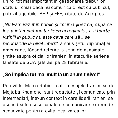
un rol tot mai important în gestionarea treburilor
statului, chiar dacă nu comunică direct cu publicul,
potrivit agențiilor AFP și EFE, citate de
Agerpres
.
„Nu l-am văzut în public și îmi imaginez că, după ce
li s-a întâmplat multor lideri ai regimului, a fi foarte
vizibili în public nu este ceva care să li se
recomande la nivel intern
”, a spus șeful diplomației
americane, făcând referire la seria de asasinate
țintite asupra oficialilor iranieni în atacurile aeriene
lansate de SUA și Israel pe 28 februarie.
„Se implică tot mai mult la un anumit nivel”
Potrivit lui Marco Rubio, toate mesajele transmise de
Mojtaba Khamenei sunt redactate și comunicate prin
intermediari, într-un context în care liderii iranieni se
ascund și folosesc canale de comunicare extrem de
securizate pentru a evita localizarea lor.