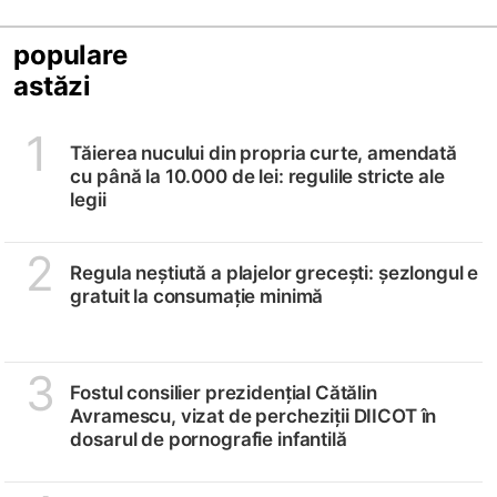
populare
astăzi
1
Tăierea nucului din propria curte, amendată
cu până la 10.000 de lei: regulile stricte ale
legii
2
Regula neștiută a plajelor grecești: șezlongul e
gratuit la consumație minimă
3
Fostul consilier prezidențial Cătălin
Avramescu, vizat de percheziții DIICOT în
dosarul de pornografie infantilă