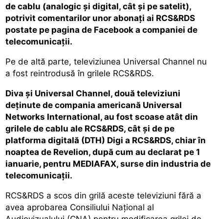
de cablu (analogic şi digital, cât şi pe satelit),
potrivit comentarilor unor abonaţi ai RCS&RDS
postate pe pagina de Facebook a companiei de
telecomunicaţii.
Pe de altă parte, televiziunea Universal Channel nu
a fost reintrodusă în grilele RCS&RDS.
Diva şi Universal Channel, două televiziuni
deţinute de compania americană Universal
Networks International, au fost scoase atât din
grilele de cablu ale RCS&RDS, cât şi de pe
platforma digitală (DTH) Digi a RCS&RDS, chiar în
noaptea de Revelion, după cum au declarat pe 1
ianuarie, pentru MEDIAFAX, surse din industria de
telecomunicaţii.
RCS&RDS a scos din grilă aceste televiziuni fără a
avea aprobarea Consiliului Naţional al
Audiovizualului (CNA) pentru modificarea grilei de