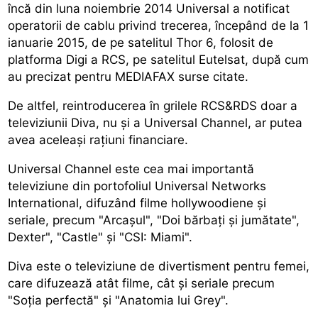
încă din luna noiembrie 2014 Universal a notificat
operatorii de cablu privind trecerea, începând de la 1
ianuarie 2015, de pe satelitul Thor 6, folosit de
platforma Digi a RCS, pe satelitul Eutelsat, după cum
au precizat pentru MEDIAFAX surse citate.
De altfel, reintroducerea în grilele RCS&RDS doar a
televiziunii Diva, nu şi a Universal Channel, ar putea
avea aceleaşi raţiuni financiare.
Universal Channel este cea mai importantă
televiziune din portofoliul Universal Networks
International, difuzând filme hollywoodiene şi
seriale, precum "Arcaşul", "Doi bărbaţi şi jumătate",
Dexter", "Castle" şi "CSI: Miami".
Diva este o televiziune de divertisment pentru femei,
care difuzează atât filme, cât şi seriale precum
"Soţia perfectă" şi "Anatomia lui Grey".