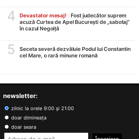
4
Devastator mesaj!
/
Fost judecător suprem
acuză Curtea de Apel București de „sabotaj”
în cazul Negoiță
5
Seceta severă dezvăluie Podul lui Constantin
cel Mare, o rară minune romană
newsletter:
zilnic la orele 9:00 și 21:00
doar dimineața
doar seara