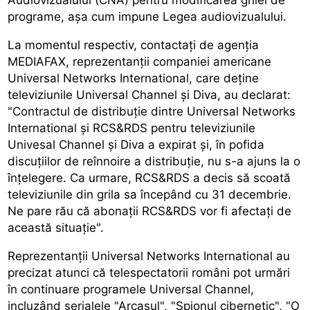
programe, aşa cum impune Legea audiovizualului.
La momentul respectiv, contactaţi de agenţia
MEDIAFAX, reprezentanţii companiei americane
Universal Networks International, care deţine
televiziunile Universal Channel şi Diva, au declarat:
"Contractul de distribuţie dintre Universal Networks
International şi RCS&RDS pentru televiziunile
Univesal Channel şi Diva a expirat şi, în pofida
discuţiilor de reînnoire a distribuţie, nu s-a ajuns la o
înţelegere. Ca urmare, RCS&RDS a decis să scoată
televiziunile din grila sa începând cu 31 decembrie.
Ne pare rău că abonaţii RCS&RDS vor fi afectaţi de
această situaţie".
Reprezentanţii Universal Networks International au
precizat atunci că telespectatorii români pot urmări
în continuare programele Universal Channel,
incluzând serialele "Arcaşul", "Spionul cibernetic", "O