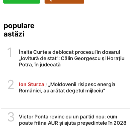
populare
astăzi
1
Înalta Curte a deblocat procesul în dosarul
„lovitură de stat”: Călin Georgescu și Horațiu
Potra, în judecată
2
Ion Sturza
/
„Moldovenii risipesc energia
României, au arătat degetul mijlociu”
3
Victor Ponta revine cu un partid nou: cum
poate frâna AUR și ajuta președintele în 2028