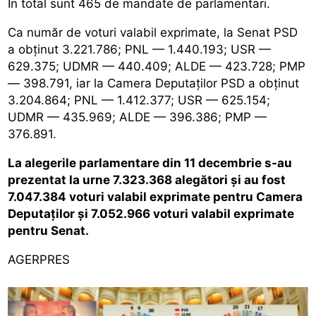
În total sunt 465 de mandate de parlamentari.
Ca număr de voturi valabil exprimate, la Senat PSD
a obținut 3.221.786; PNL — 1.440.193; USR —
629.375; UDMR — 440.409; ALDE — 423.728; PMP
— 398.791, iar la Camera Deputaților PSD a obținut
3.204.864; PNL — 1.412.377; USR — 625.154;
UDMR — 435.969; ALDE — 396.386; PMP —
376.891.
La alegerile parlamentare din 11 decembrie s-au
prezentat la urne 7.323.368 alegători și au fost
7.047.384 voturi valabil exprimate pentru Camera
Deputaților și 7.052.966 voturi valabil exprimate
pentru Senat.
AGERPRES