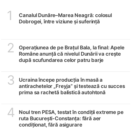
1
Canalul Dunăre–Marea Neagră: colosul
Dobrogei, între viziune și suferință
2
Operațiunea de pe Brațul Bala, la final: Apele
Române anunță că nivelul Dunării va crește
după scufundarea celor patru barje
3
Ucraina începe producția în masă a
antirachetelor „Freyja” și testează cu succes
prima sa rachetă balistică autohtonă
4
Noul tren PESA, testat în condiții extreme pe
ruta București-Constanța: fără aer
condiționat, fără asigurare