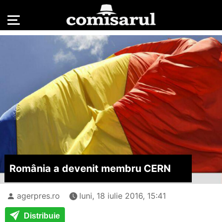
România a devenit membru CERN
agerpres.ro
luni, 18 iulie 2016, 15:41
Distribuie