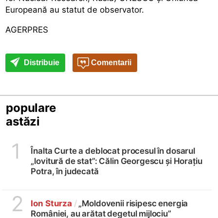
Europeană au statut de observator.
AGERPRES
Distribuie
Comentarii
populare
astăzi
1
Înalta Curte a deblocat procesul în dosarul
„lovitură de stat”: Călin Georgescu și Horațiu
Potra, în judecată
2
Ion Sturza
/
„Moldovenii risipesc energia
României, au arătat degetul mijlociu”