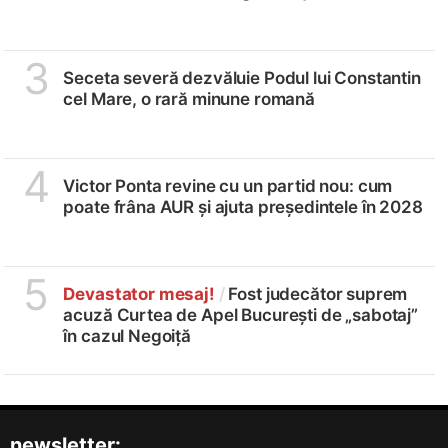
3
Seceta severă dezvăluie Podul lui Constantin
cel Mare, o rară minune romană
4
Victor Ponta revine cu un partid nou: cum
poate frâna AUR și ajuta președintele în 2028
5
Devastator mesaj!
/
Fost judecător suprem
acuză Curtea de Apel București de „sabotaj”
în cazul Negoiță
newsletter: