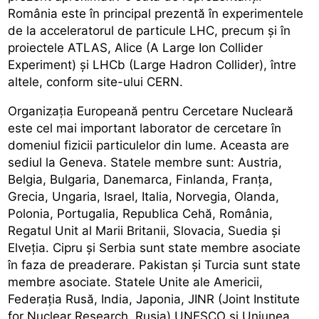
România este în principal prezentă în experimentele
de la acceleratorul de particule LHC, precum și în
proiectele ATLAS, Alice (A Large Ion Collider
Experiment) și LHCb (Large Hadron Collider), între
altele, conform site-ului CERN.
Organizația Europeană pentru Cercetare Nucleară
este cel mai important laborator de cercetare în
domeniul fizicii particulelor din lume. Aceasta are
sediul la Geneva. Statele membre sunt: Austria,
Belgia, Bulgaria, Danemarca, Finlanda, Franța,
Grecia, Ungaria, Israel, Italia, Norvegia, Olanda,
Polonia, Portugalia, Republica Cehă, România,
Regatul Unit al Marii Britanii, Slovacia, Suedia și
Elveția. Cipru și Serbia sunt state membre asociate
în faza de preaderare. Pakistan și Turcia sunt state
membre asociate. Statele Unite ale Americii,
Federația Rusă, India, Japonia, JINR (Joint Institute
for Nuclear Research, Rusia) UNESCO și Uniunea