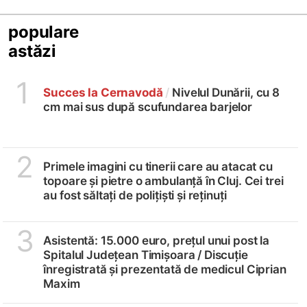
populare
astăzi
1
Succes la Cernavodă
/
Nivelul Dunării, cu 8
cm mai sus după scufundarea barjelor
2
Primele imagini cu tinerii care au atacat cu
topoare și pietre o ambulanță în Cluj. Cei trei
au fost săltați de polițiști și reținuți
3
Asistentă: 15.000 euro, prețul unui post la
Spitalul Județean Timișoara /
Discuție
înregistrată și prezentată de medicul Ciprian
Maxim