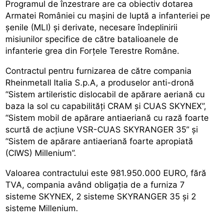
Programul de înzestrare are ca obiectiv dotarea
Armatei României cu mașini de luptă a infanteriei pe
șenile (MLI) și derivate, necesare îndeplinirii
misiunilor specifice de către batalioanele de
infanterie grea din Forțele Terestre Române.
Contractul pentru furnizarea de către compania
Rheinmetall Italia S.p.A, a produselor anti-dronă
“Sistem artileristic dislocabil de apărare aeriană cu
baza la sol cu capabilități CRAM și CUAS SKYNEX”,
“Sistem mobil de apărare antiaeriană cu rază foarte
scurtă de acțiune VSR-CUAS SKYRANGER 35” și
“Sistem de apărare antiaeriană foarte apropiată
(CIWS) Millenium”.
Valoarea contractului este 981.950.000 EURO, fără
TVA, compania având obligația de a furniza 7
sisteme SKYNEX, 2 sisteme SKYRANGER 35 și 2
sisteme Millenium.