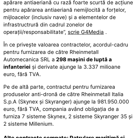
apărare antiaeriană cu rază foarte scurtă de acțiune
pentru apărarea antiaeriană nemijlocită a forțelor,
mijloacelor (inclusiv nave) și a elementelor de
infrastructrură din cadrul zonelor de
operații/responsabilitate”,
scrie G4Media
.
În ce privește valoarea contractelor, acordul-cadru
pentru furnizarea de către Rheinmetall
Automecanica SRL a
298 mașini de luptă a
infanteriei
și derivate ajunge la 3.337 milioane
euro, fără TVA.
Pe de altă parte, contractul pentru furnizarea
produselor anti-dronă de către Rheinmetall Italia
S.p.A (Skynex și Skyranger) ajunge la 981.950.000
euro, fără TVA, compania având obligația de a
furniza 7 sisteme Skynex, 2 sisteme Skyranger 35 și
2 sisteme Millenium.
Alte contracte semnate: Patrulare maritimă și