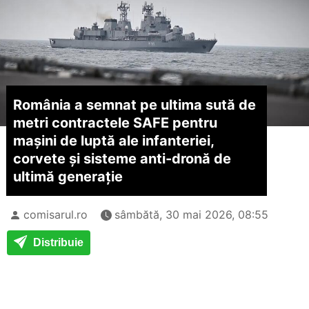
România a semnat pe ultima sută de
metri contractele SAFE pentru
mașini de luptă ale infanteriei,
corvete și sisteme anti-dronă de
ultimă generație
comisarul.ro
sâmbătă, 30 mai 2026, 08:55
Distribuie