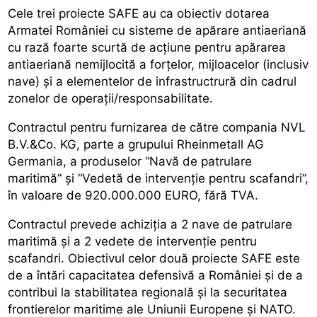
Cele trei proiecte SAFE au ca obiectiv dotarea
Armatei României cu sisteme de apărare antiaeriană
cu rază foarte scurtă de acțiune pentru apărarea
antiaeriană nemijlocită a forțelor, mijloacelor (inclusiv
nave) și a elementelor de infrastructrură din cadrul
zonelor de operații/responsabilitate.
Contractul pentru furnizarea de către compania NVL
B.V.&Co. KG, parte a grupului Rheinmetall AG
Germania, a produselor “Navă de patrulare
maritimă” și “Vedetă de intervenție pentru scafandri”,
în valoare de 920.000.000 EURO, fără TVA.
Contractul prevede achiziția a 2 nave de patrulare
maritimă și a 2 vedete de intervenție pentru
scafandri. Obiectivul celor două proiecte SAFE este
de a întări capacitatea defensivă a României și de a
contribui la stabilitatea regională și la securitatea
frontierelor maritime ale Uniunii Europene și NATO.