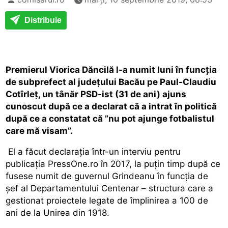
Distribuie
Premierul Viorica Dăncilă l-a numit luni în funcția
de subprefect al județului Bacău pe Paul-Claudiu
Cotîrleț, un tânăr PSD-ist (31 de ani) ajuns
cunoscut după ce a declarat că a intrat în politică
după ce a constatat că ”nu pot ajunge fotbalistul
care mă visam”.
El a făcut declarația într-un interviu pentru
publicația PressOne.ro în 2017, la puțin timp după ce
fusese numit de guvernul Grindeanu în funcția de
șef al Departamentului Centenar – structura care a
gestionat proiectele legate de împlinirea a 100 de
ani de la Unirea din 1918.