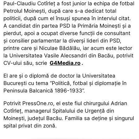
Paul-Claudiu Cotîrleț a fost junior la echipa de fotbal
Petrolul Moinești, după care s-a dedicat total
politicii, după cum el însuși spunea în interviul citat.
A candidat din partea PSD la Primăria Moinești și a
pierdut, apoi a ocupat diverse funcții de consultant
și consilier parlamentar la diverși lideri din PSD,
printre care și Niculae Bădălău, iar acum este lector
la Universitatea Vasile Alecsandri din Bacău, potrivit
CV-ului său, scrie
G4Media.ro
.
El are și o diplomă de doctor la Universitatea
București cu tema ”Politică, fotbal şi diplomaţie în
Peninsula Balcanică 1896-1933”.
Potrivit PressOne.ro, el este fiul chirurgului Adrian
Cotîrleț, managerul Spitalului de Urgență din
Moinești, județul Bacău. Familia sa deține și singurul
spital privat din zonă.