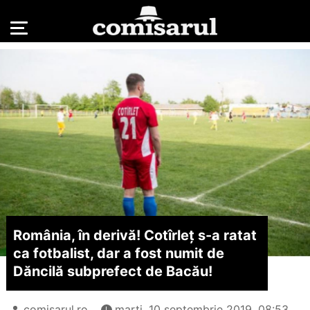
România, în derivă! Cotîrleț s-a ratat
ca fotbalist, dar a fost numit de
Dăncilă subprefect de Bacău!
comisarul.ro
marți, 10 septembrie 2019, 08:53