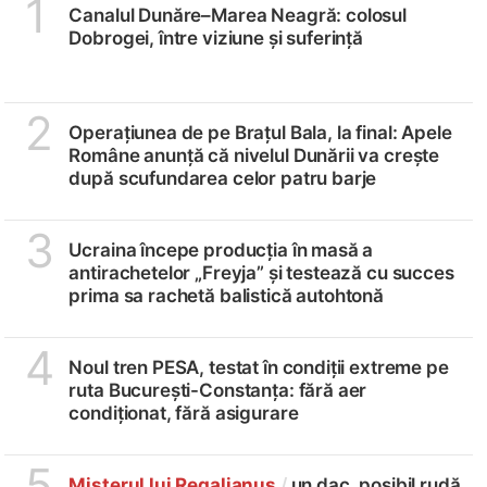
1
Canalul Dunăre–Marea Neagră: colosul
Dobrogei, între viziune și suferință
2
Operațiunea de pe Brațul Bala, la final: Apele
Române anunță că nivelul Dunării va crește
după scufundarea celor patru barje
3
Ucraina începe producția în masă a
antirachetelor „Freyja” și testează cu succes
prima sa rachetă balistică autohtonă
4
Noul tren PESA, testat în condiții extreme pe
ruta București-Constanța: fără aer
condiționat, fără asigurare
5
Misterul lui Regalianus
/
un dac, posibil rudă