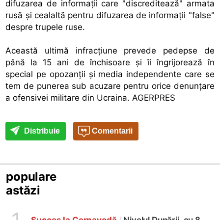
difuzarea de informaţii care "discreditează" armata
rusă şi cealaltă pentru difuzarea de informaţii "false"
despre trupele ruse.
Această ultimă infracţiune prevede pedepse de
până la 15 ani de închisoare şi îi îngrijorează în
special pe opozanţii şi media independente care se
tem de punerea sub acuzare pentru orice denunţare
a ofensivei militare din Ucraina. AGERPRES
Distribuie
Comentarii
populare
astăzi
Succes la Cernavodă
/
Nivelul Dunării, cu 8