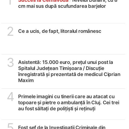
1
cm mai sus după scufundarea barjelor
2
Ce a ucis, de fapt, litoralul românesc
3
Asistentă: 15.000 euro, prețul unui post la
Spitalul Județean Timișoara /
Discuție
înregistrată și prezentată de medicul Ciprian
Maxim
4
Primele imagini cu tinerii care au atacat cu
topoare și pietre o ambulanță în Cluj. Cei trei
au fost săltați de polițiști și reținuți
5
Fost șef de la Investigații Criminale din