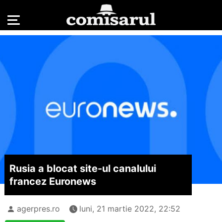
Rusia a blocat site-ul canalului
francez Euronews
agerpres.ro
luni, 21 martie 2022, 22:52