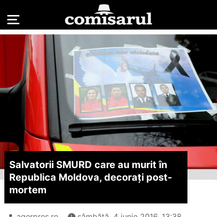
Salvatorii SMURD care au murit în
Republica Moldova, decorați post-
mortem
agerpres.ro
sâmbătă, 4 iunie 2016, 13:38