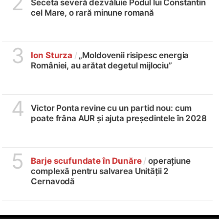
2
Seceta severă dezvăluie Podul lui Constantin
cel Mare, o rară minune romană
3
Ion Sturza
/
„Moldovenii risipesc energia
României, au arătat degetul mijlociu”
4
Victor Ponta revine cu un partid nou: cum
poate frâna AUR și ajuta președintele în 2028
5
Barje scufundate în Dunăre
/
operațiune
complexă pentru salvarea Unității 2
Cernavodă