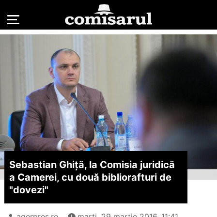
Sebastian Ghiță, la Comisia juridică
a Camerei, cu două bibliorafturi de
"dovezi"
agerpres.ro
marți, 29 martie 2016, 11:41