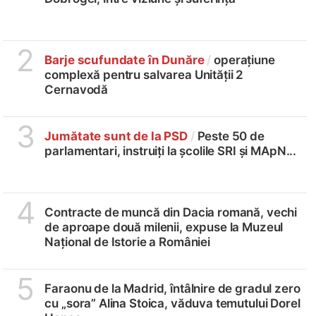
2
Barje scufundate în Dunăre
/
operațiune
complexă pentru salvarea Unității 2
Cernavodă
3
Jumătate sunt de la PSD
/
Peste 50 de
parlamentari, instruiți la școlile SRI și MApN...
4
Contracte de muncă din Dacia romană, vechi
de aproape două milenii, expuse la Muzeul
Național de Istorie a României
5
Faraonu de la Madrid, întâlnire de gradul zero
cu „sora” Alina Stoica, văduva temutului Dorel