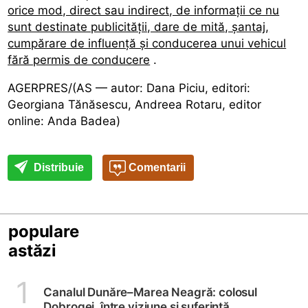
orice mod, direct sau indirect, de informații ce nu
sunt destinate publicității, dare de mită, șantaj,
cumpărare de influență și conducerea unui vehicul
fără permis de conducere
.
AGERPRES/(AS — autor: Dana Piciu, editori:
Georgiana Tănăsescu, Andreea Rotaru, editor
online: Anda Badea)
Distribuie
Comentarii
populare
astăzi
1
Canalul Dunăre–Marea Neagră: colosul
Dobrogei, între viziune și suferință