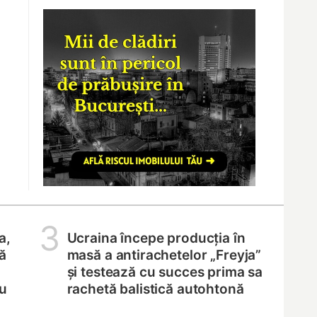
3
a,
Ucraina începe producția în
ă
masă a antirachetelor „Freyja”
și testează cu succes prima sa
ru
rachetă balistică autohtonă