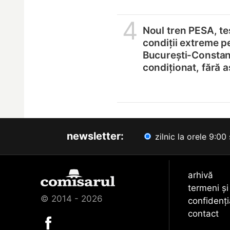
4
Noul tren PESA, tes
condiții extreme p
București-Constanț
condiționat, fără 
newsletter:
zilnic la orele 9:00 
arhivă
termeni și
© 2014 - 2026
confidenți
contact