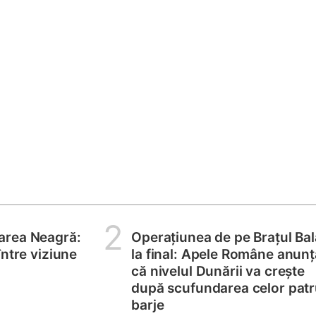
2
area Neagră:
Operațiunea de pe Brațul Bal
între viziune
la final: Apele Române anunț
că nivelul Dunării va crește
după scufundarea celor pat
barje