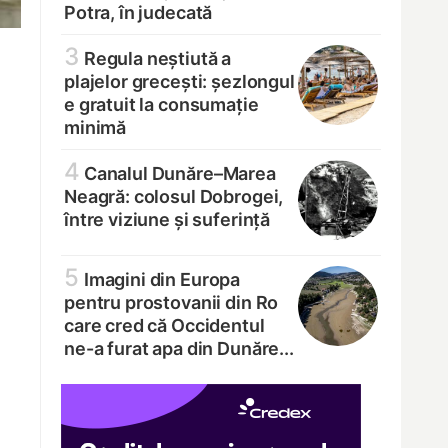
Potra, în judecată
3
Regula neștiută a
plajelor grecești: șezlongul
e gratuit la consumație
minimă
4
Canalul Dunăre–Marea
Neagră: colosul Dobrogei,
între viziune și suferință
5
Imagini din Europa
pentru prostovanii din Ro
care cred că Occidentul
ne-a furat apa din Dunăre...