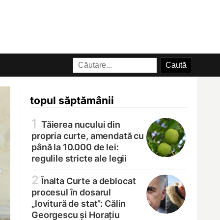
topul săptămânii
1
Tăierea nucului din
propria curte, amendată cu
până la 10.000 de lei:
regulile stricte ale legii
2
Înalta Curte a deblocat
procesul în dosarul
„lovitură de stat”: Călin
Georgescu și Horațiu