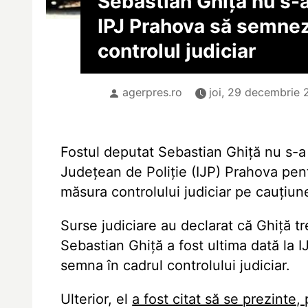
Sebastian Ghiță nu s-a
IPJ Prahova să semne
controlul judiciar
agerpres.ro
joi, 29 decembrie 
Fostul deputat Sebastian Ghiță nu s-a p
Județean de Poliție (IJP) Prahova pe
măsura controlului judiciar pe cauțiun
Surse judiciare au declarat că Ghiță tr
Sebastian Ghiță a fost ultima dată la 
semna în cadrul controlului judiciar.
Ulterior, el
a fost citat să se prezinte