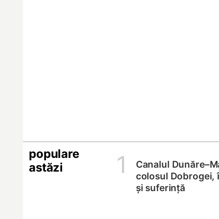
populare
1
Canalul Dunăre–M
astăzi
colosul Dobrogei, 
și suferință