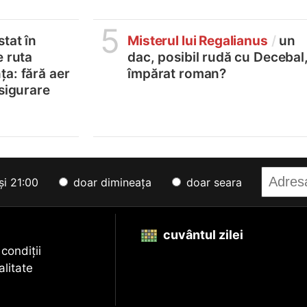
5
tat în
Misterul lui Regalianus
/
un
e ruta
dac, posibil rudă cu Decebal
a: fără aer
împărat roman?
asigurare
și 21:00
doar dimineața
doar seara
cuvântul zilei
 condiții
alitate