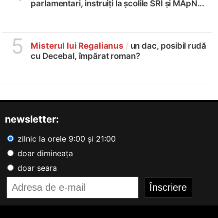
parlamentari, instruiți la școlile SRI și MApN...
5
Misterul lui Regalianus
/
un dac, posibil rudă
cu Decebal, împărat roman?
newsletter:
zilnic la orele 9:00 și 21:00
doar dimineața
doar seara