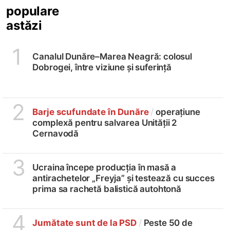
populare
astăzi
1
Canalul Dunăre–Marea Neagră: colosul
Dobrogei, între viziune și suferință
2
Barje scufundate în Dunăre
/
operațiune
complexă pentru salvarea Unității 2
Cernavodă
3
Ucraina începe producția în masă a
antirachetelor „Freyja” și testează cu succes
prima sa rachetă balistică autohtonă
4
Jumătate sunt de la PSD
/
Peste 50 de