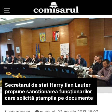
Secretarul de stat Harry Ilan Laufer
propune sancționarea funcționarilor
care solicită ștampila pe documente
agerpres.ro
miercuri, 22 martie 2017, 18:07