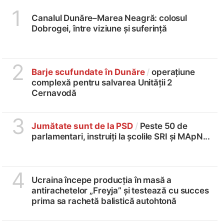
1
Canalul Dunăre–Marea Neagră: colosul
Dobrogei, între viziune și suferință
2
Barje scufundate în Dunăre
/
operațiune
complexă pentru salvarea Unității 2
Cernavodă
3
Jumătate sunt de la PSD
/
Peste 50 de
parlamentari, instruiți la școlile SRI și MApN...
4
Ucraina începe producția în masă a
antirachetelor „Freyja” și testează cu succes
prima sa rachetă balistică autohtonă