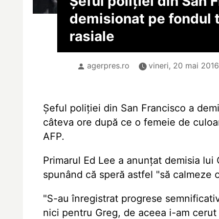
Șeful poliției din San 
demisionat pe fondul t
rasiale
agerpres.ro
vineri, 20 mai 2016
Șeful poliției din San Francisco a demis
câteva ore după ce o femeie de culoare
AFP.
Primarul Ed Lee a anunțat demisia lui 
spunând că speră astfel "să calmeze or
"S-au înregistrat progrese semnificativ
nici pentru Greg, de aceea i-am cerut