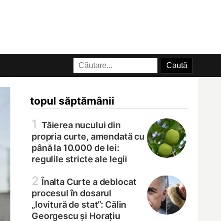
topul săptămânii
1
Tăierea nucului din
propria curte, amendată cu
până la 10.000 de lei:
regulile stricte ale legii
2
Înalta Curte a deblocat
procesul în dosarul
„lovitură de stat”: Călin
Georgescu și Horațiu