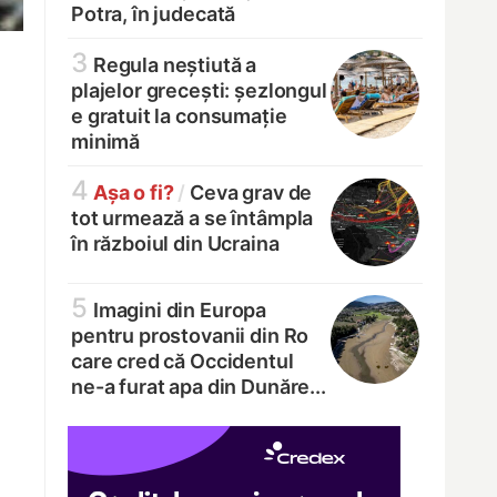
Potra, în judecată
3
Regula neștiută a
plajelor grecești: șezlongul
e gratuit la consumație
minimă
4
Așa o fi?
/
Ceva grav de
tot urmează a se întâmpla
în războiul din Ucraina
5
Imagini din Europa
pentru prostovanii din Ro
care cred că Occidentul
ne-a furat apa din Dunăre...