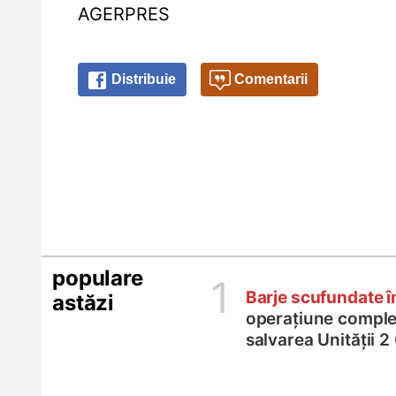
AGERPRES
Distribuie
Comentarii
populare
1
Barje scufundate 
astăzi
operațiune comple
salvarea Unității 