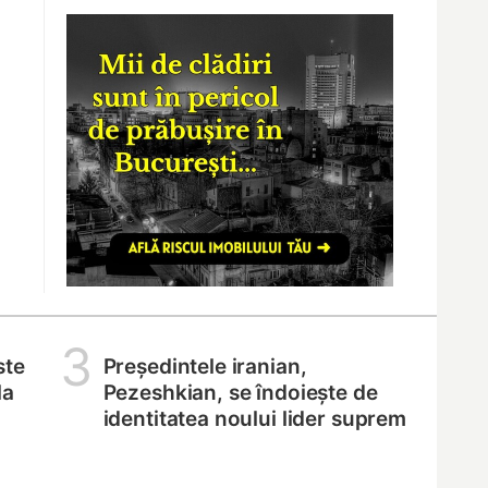
3
ste
Președintele iranian,
la
Pezeshkian, se îndoiește de
identitatea noului lider suprem