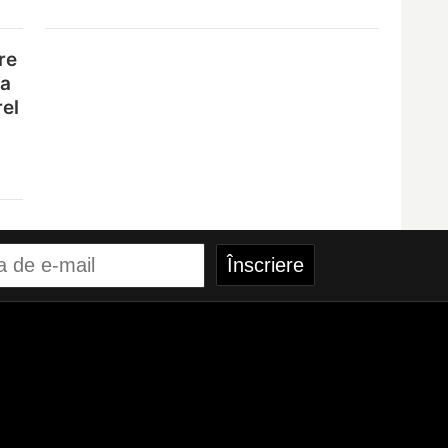
re
na
rel