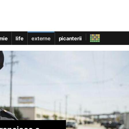
mie
life
externe
picanterii