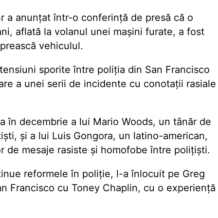
a anunțat într-o conferință de presă că o
i, aflată la volanul unei mașini furate, a fost
oprească vehiculul.
tensiuni sporite între poliția din San Francisco
e a unei serii de incidente cu conotații rasiale
rtea în decembrie a lui Mario Woods, un tânăr de
ști, și a lui Luis Gongora, un latino-american,
or de mesaje rasiste și homofobe între polițiști.
nue reformele în poliție, l-a înlocuit pe Greg
San Francisco cu Toney Chaplin, cu o experiență