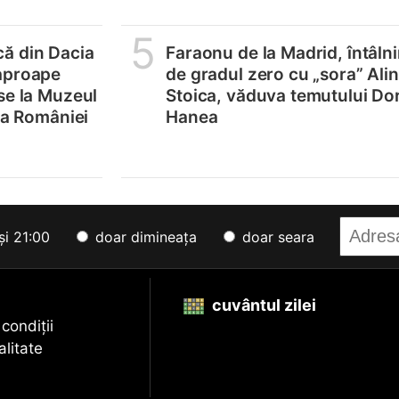
5
ă din Dacia
Faraonu de la Madrid, întâlni
aproape
de gradul zero cu „sora” Ali
se la Muzeul
Stoica, văduva temutului Do
e a României
Hanea
și 21:00
doar dimineața
doar seara
cuvântul zilei
 condiții
alitate