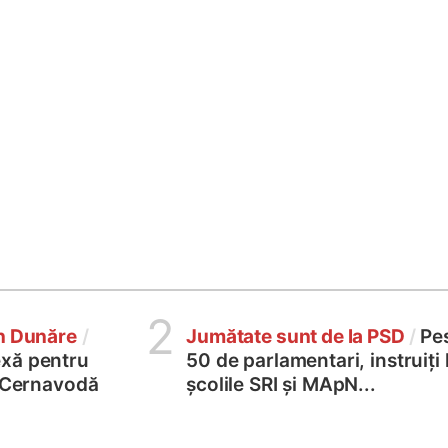
2
în Dunăre
/
Jumătate sunt de la PSD
/
Pe
xă pentru
50 de parlamentari, instruiți 
2 Cernavodă
școlile SRI și MApN...