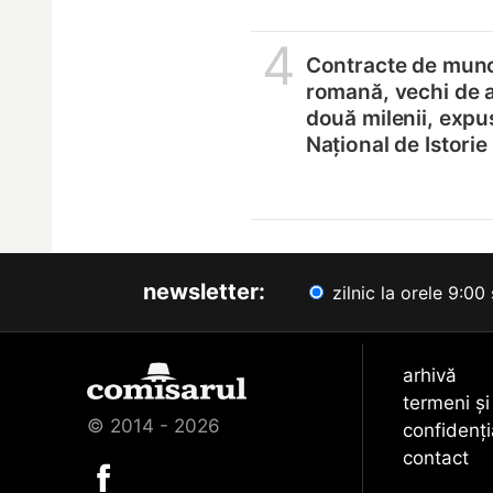
4
Contracte de munc
romană, vechi de 
două milenii, expu
Național de Istori
newsletter:
zilnic la orele 9:00 
arhivă
termeni și
© 2014 - 2026
confidenți
contact