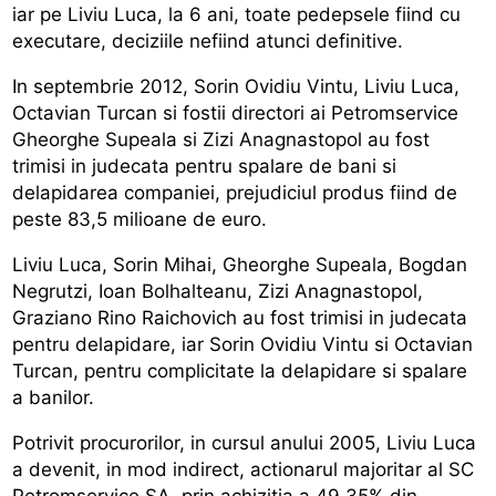
iar pe Liviu Luca, la 6 ani, toate pedepsele fiind cu
executare, deciziile nefiind atunci definitive.
In septembrie 2012, Sorin Ovidiu Vintu, Liviu Luca,
Octavian Turcan si fostii directori ai Petromservice
Gheorghe Supeala si Zizi Anagnastopol au fost
trimisi in judecata pentru spalare de bani si
delapidarea companiei, prejudiciul produs fiind de
peste 83,5 milioane de euro.
Liviu Luca, Sorin Mihai, Gheorghe Supeala, Bogdan
Negrutzi, Ioan Bolhalteanu, Zizi Anagnastopol,
Graziano Rino Raichovich au fost trimisi in judecata
pentru delapidare, iar Sorin Ovidiu Vintu si Octavian
Turcan, pentru complicitate la delapidare si spalare
a banilor.
Potrivit procurorilor, in cursul anului 2005, Liviu Luca
a devenit, in mod indirect, actionarul majoritar al SC
Petromservice SA, prin achizitia a 49,35% din