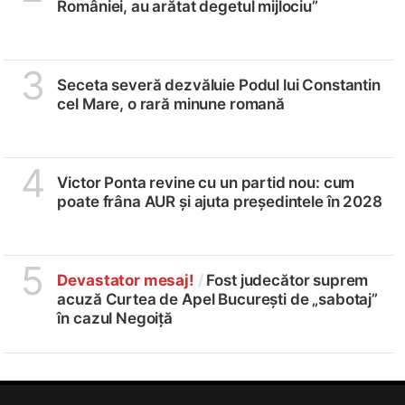
României, au arătat degetul mijlociu”
3
Seceta severă dezvăluie Podul lui Constantin
cel Mare, o rară minune romană
4
Victor Ponta revine cu un partid nou: cum
poate frâna AUR și ajuta președintele în 2028
5
Devastator mesaj!
/
Fost judecător suprem
acuză Curtea de Apel București de „sabotaj”
în cazul Negoiță