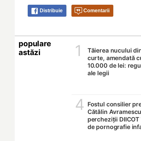
Distribuie
Comentarii
populare
1
Tăierea nucului di
astăzi
curte, amendată c
10.000 de lei: regul
ale legii
4
Fostul consilier pr
Cătălin Avramescu,
percheziții DIICOT
de pornografie infa