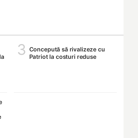
3
Concepută să rivalizeze cu
la
Patriot la costuri reduse
e
e