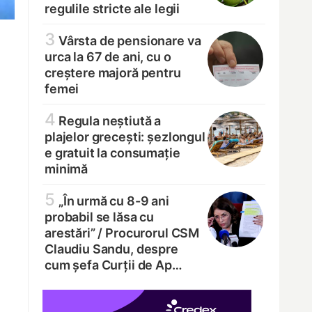
regulile stricte ale legii
3
Vârsta de pensionare va
urca la 67 de ani, cu o
creștere majoră pentru
femei
4
Regula neștiută a
plajelor grecești: șezlongul
e gratuit la consumație
minimă
5
„În urmă cu 8-9 ani
probabil se lăsa cu
arestări” /
Procurorul CSM
Claudiu Sandu, despre
cum șefa Curții de Ap…