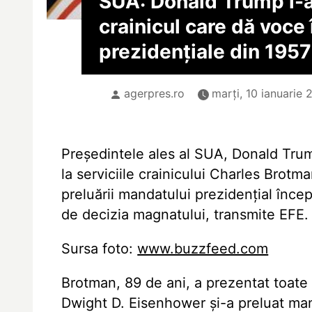
SUA: Donald Trump l-a
crainicul care dă voce 
prezidențiale din 1957
agerpres.ro
marți, 10 ianuarie 
Președintele ales al SUA, Donald Trum
la serviciile crainicului Charles Brotm
preluării mandatului prezidențial încep
de decizia magnatului, transmite EFE.
Sursa foto:
www.buzzfeed.com
Brotman, 89 de ani, a prezentat toate
Dwight D. Eisenhower și-a preluat man