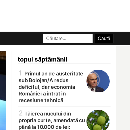
topul săptămânii
1
Primul an de austeritate
sub Bolojan/
A redus
deficitul, dar economia
României a intrat în
recesiune tehnică
2
Tăierea nucului din
propria curte, amendată cu
până la 10.000 de lei: