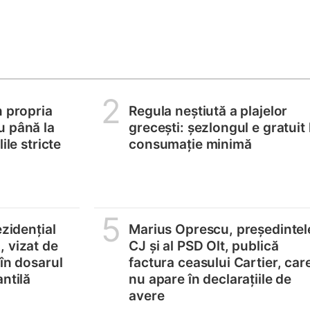
2
n propria
Regula neștiută a plajelor
u până la
grecești: șezlongul e gratuit 
ile stricte
consumație minimă
5
ezidențial
Marius Oprescu, președintel
 vizat de
CJ și al PSD Olt, publică
 în dosarul
factura ceasului Cartier, car
ntilă
nu apare în declarațiile de
avere