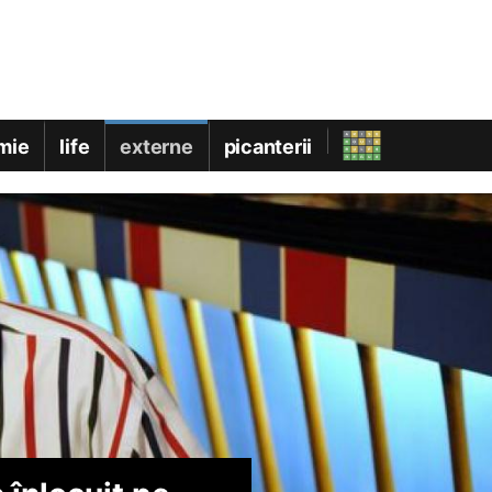
mie
life
externe
picanterii