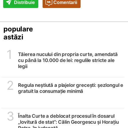
Distribuie
Comentarii
populare
astăzi
1
Tăierea nucului din propria curte, amendată
cu până la 10.000 de lei: regulile stricte ale
legii
2
Regula neștiută a plajelor grecești: șezlongul e
gratuit la consumație minimă
3
Înalta Curte a deblocat procesul în dosarul
„lovitură de stat”: Călin Georgescu și Horațiu
Potra, în judecată