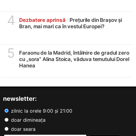
4
Dezbatere aprinsă
/
Prețurile din Brașov și
Bran, mai mari ca în vestul Europei?
5
Faraonu de la Madrid, întâlnire de gradul zero
cu „sora” Alina Stoica, văduva temutului Dorel
Hanea
newsletter:
zilnic la orele 9:00 și 21:00
doar dimineața
doar seara