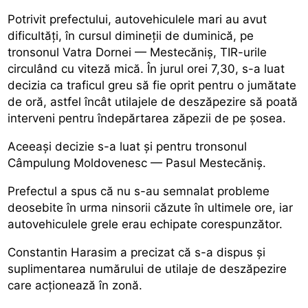
Potrivit prefectului, autovehiculele mari au avut
dificultăți, în cursul dimineții de duminică, pe
tronsonul Vatra Dornei — Mestecăniș, TIR-urile
circulând cu viteză mică. În jurul orei 7,30, s-a luat
decizia ca traficul greu să fie oprit pentru o jumătate
de oră, astfel încât utilajele de deszăpezire să poată
interveni pentru îndepărtarea zăpezii de pe șosea.
Aceeași decizie s-a luat și pentru tronsonul
Câmpulung Moldovenesc — Pasul Mestecăniș.
Prefectul a spus că nu s-au semnalat probleme
deosebite în urma ninsorii căzute în ultimele ore, iar
autovehiculele grele erau echipate corespunzător.
Constantin Harasim a precizat că s-a dispus și
suplimentarea numărului de utilaje de deszăpezire
care acționează în zonă.