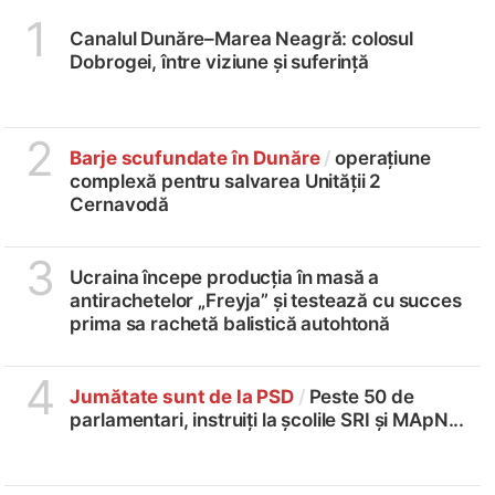
1
Canalul Dunăre–Marea Neagră: colosul
Dobrogei, între viziune și suferință
2
Barje scufundate în Dunăre
/
operațiune
complexă pentru salvarea Unității 2
Cernavodă
3
Ucraina începe producția în masă a
antirachetelor „Freyja” și testează cu succes
prima sa rachetă balistică autohtonă
4
Jumătate sunt de la PSD
/
Peste 50 de
parlamentari, instruiți la școlile SRI și MApN...