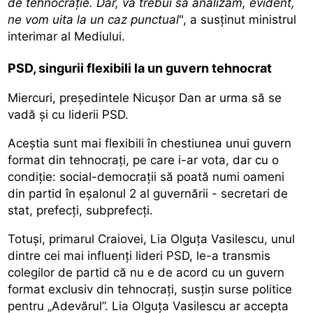
de tehnocrație. Dar, va trebui să analizăm, evident,
ne vom uita la un caz punctual
", a susținut ministrul
interimar al Mediului.
PSD, singurii flexibili la un guvern tehnocrat
Miercuri, președintele Nicușor Dan ar urma să se
vadă și cu liderii PSD.
Aceștia sunt mai flexibili în chestiunea unui guvern
format
din tehnocrați, pe care i-ar vota, dar cu o
condiție: social-democrații să poată numi oameni
din partid în eșalonul 2 al guvernării - secretari de
stat, prefecți, subprefecți.
Totuși, primarul Craiovei, Lia Olguța Vasilescu, unul
dintre cei mai influenți lideri PSD, le-a transmis
colegilor de partid că nu e de acord cu un guvern
format exclusiv din tehnocrați, susțin surse politice
pentru „Adevărul”. Lia Olguța Vasilescu ar accepta