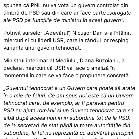
spunea că PNL nu va vota un guvern controlat din
umbră de PSD sau din care ar face parte
„surogate
ale PSD pe funcțiile de ministru în acest guvern".
Potrivit surselor „Adevărul”, Nicușor Dan s-a întâlnit
miercuri și cu liderii USR, care la rândul lor resping
varianta unui guvern tehnocrat.
Ministrul interimar al Mediului, Diana Buzoianu, a
declarat miercuri că USR va face o analiză în
momentul în care se va face o propunere concretă.
„Guvernul tehnocrat e un Guvern care poate să arate
în o mie de feluri. Ce am spus noi este că un Guvern
tehnocrat care, de exemplu, ar fi paravan pentru
PSD nu ajută românii şi un Guvern tehnocrat care să
aibă după aceea numiri în subordine tot de la PSD,
de la secretari de stat până la toate autoritățile din
subordine, la fel nu reprezintă cu adevărat principiul