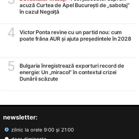
acuză Curtea de Apel București de „sabotaj”
în cazul Negoiță
4
Victor Ponta revine cu un partid nou: cum
poate frâna AUR și ajuta președintele în 2028
5
Bulgaria înregistrează exporturi record de
energie: Un „miracol” în contextul crizei
Dunării scăzute
newsletter:
zilnic la orele 9:00 și 21:00
doar dimineața