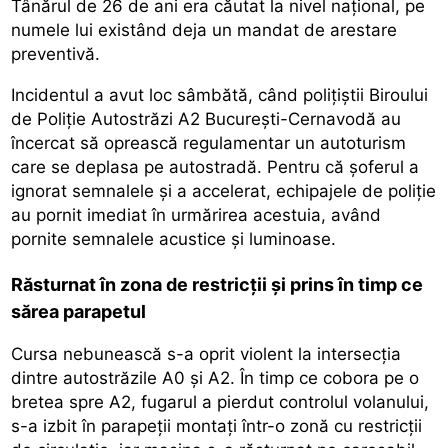
Tânărul de 26 de ani era căutat la nivel național, pe
numele lui existând deja un mandat de arestare
preventivă.
Incidentul a avut loc sâmbătă, când polițiștii Biroului
de Poliție Autostrăzi A2 București-Cernavodă au
încercat să oprească regulamentar un autoturism
care se deplasa pe autostradă. Pentru că șoferul a
ignorat semnalele și a accelerat, echipajele de poliție
au pornit imediat în urmărirea acestuia, având
pornite semnalele acustice și luminoase.
Răsturnat în zona de restricții și prins în timp ce
sărea parapetul
Cursa nebunească s-a oprit violent la intersecția
dintre autostrăzile A0 și A2. În timp ce cobora pe o
bretea spre A2, fugarul a pierdut controlul volanului,
s-a izbit în parapeții montați într-o zonă cu restricții