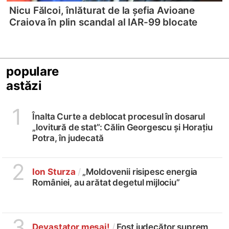
Nicu Fălcoi, înlăturat de la șefia Avioane
Craiova în plin scandal al IAR-99 blocate
populare
astăzi
1
Înalta Curte a deblocat procesul în dosarul
„lovitură de stat”: Călin Georgescu și Horațiu
Potra, în judecată
2
Ion Sturza
/
„Moldovenii risipesc energia
României, au arătat degetul mijlociu”
3
Devastator mesaj!
/
Fost judecător suprem