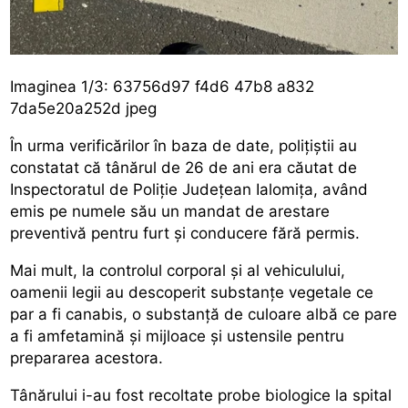
Imaginea 1/3: 63756d97 f4d6 47b8 a832
7da5e20a252d jpeg
În urma verificărilor în baza de date, polițiștii au
constatat că tânărul de 26 de ani era căutat de
Inspectoratul de Poliție Județean Ialomița, având
emis pe numele său un mandat de arestare
preventivă pentru furt și conducere fără permis.
Mai mult, la controlul corporal și al vehiculului,
oamenii legii au descoperit substanțe vegetale ce
par a fi canabis, o substanță de culoare albă ce pare
a fi amfetamină și mijloace și ustensile pentru
prepararea acestora.
Tânărului i-au fost recoltate probe biologice la spital