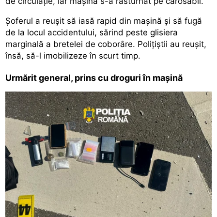
de circulație, iar mașina s-a răsturnat pe carosabil.
Șoferul a reușit să iasă rapid din mașină și să fugă
de la locul accidentului, sărind peste glisiera
marginală a bretelei de coborâre. Polițiștii au reușit,
însă, să-l imobilizeze în scurt timp.
Urmărit general, prins cu droguri în mașină