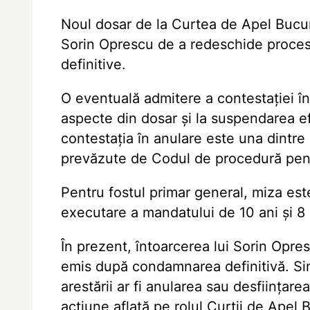
Noul dosar de la Curtea de Apel Bucure
Sorin Oprescu de a redeschide proces
definitive.
O eventuală admitere a contestaţiei î
aspecte din dosar şi la suspendarea ef
contestaţia în anulare este una dintre 
prevăzute de Codul de procedură penal
Pentru fostul primar general, miza es
executare a mandatului de 10 ani şi 8 
În prezent, întoarcerea lui Sorin Opr
emis după condamnarea definitivă. Sing
arestării ar fi anularea sau desfiinţare
acţiune aflată pe rolul Curţii de Apel 