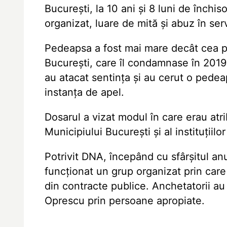
Bucureşti, la 10 ani şi 8 luni de închi
organizat, luare de mită şi abuz în serv
Pedeapsa a fost mai mare decât cea pr
Bucureşti, care îl condamnase în 2019 
au atacat sentinţa şi au cerut o pedea
instanţa de apel.
Dosarul a vizat modul în care erau atri
Municipiului Bucureşti şi al instituţiil
Potrivit DNA, începând cu sfârşitul anul
funcţionat un grup organizat prin car
din contracte publice. Anchetatorii au
Oprescu prin persoane apropiate.