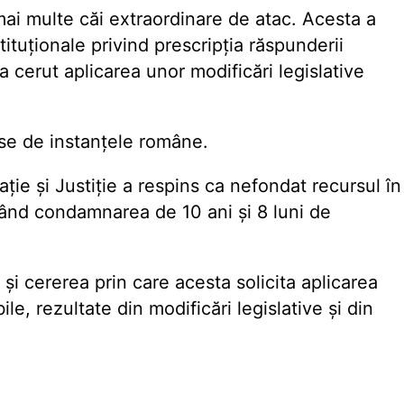
t mai multe căi extraordinare de atac. Acesta a
tituţionale privind prescripţia răspunderii
a cerut aplicarea unor modificări legislative
se de instanţele române.
ţie şi Justiţie a respins ca nefondat recursul în
nând condamnarea de 10 ani şi 8 luni de
 şi cererea prin care acesta solicita aplicarea
le, rezultate din modificări legislative şi din