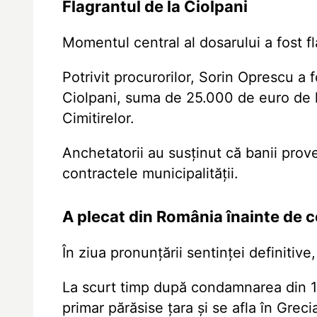
Flagrantul de la Ciolpani
Momentul central al dosarului a fost 
Potrivit procurorilor, Sorin Oprescu a f
Ciolpani, suma de 25.000 de euro de l
Cimitirelor.
Anchetatorii au susţinut că banii prov
contractele municipalităţii.
A plecat din România înainte de 
În ziua pronunţării sentinţei definitiv
La scurt timp după condamnarea din 13
primar părăsise ţara şi se afla în Greci