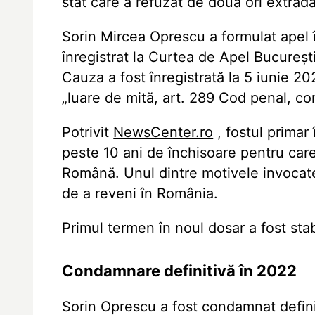
stat care a refuzat de două ori extrăd
Sorin Mircea Oprescu a formulat apel î
înregistrat la Curtea de Apel Bucure
Cauza a fost înregistrată la 5 iunie 202
„luare de mită, art. 289 Cod penal, con
Potrivit
NewsCenter.ro
, fostul prima
peste 10 ani de închisoare pentru care 
Română. Unul dintre motivele invocate
de a reveni în România.
Primul termen în noul dosar a fost sta
Condamnare definitivă în 2022
Sorin Oprescu a fost condamnat defini