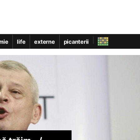
mie
life
externe
picanterii