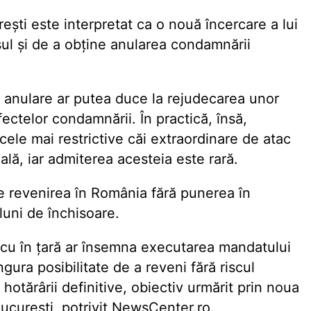
şti este interpretat ca o nouă încercare a lui
ul şi de a obţine anularea condamnării
n anulare ar putea duce la rejudecarea unor
ectelor condamnării. În practică, însă,
cele mai restrictive căi extraordinare de atac
ă, iar admiterea acesteia este rară.
te revenirea în România fără punerea în
luni de închisoare.
escu în ţară ar însemna executarea mandatului
ura posibilitate de a reveni fără riscul
a hotărârii definitive, obiectiv urmărit prin noua
Bucureşti, potrivit NewsCenter.ro.