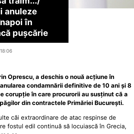
ă trăim.../
i anuleze
napoi în
acă pușcărie
 18:06
orin Oprescu, a deschis o nouă acţiune în
 anularea condamnării definitive de 10 ani şi 8
de corupţie în care procurorii au susţinut că a
ăgilor din contractele Primăriei Bucureşti.
lte căi extraordinare de atac respinse de
re fostul edil continuă să locuiască în Grecia,