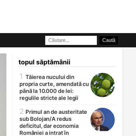
topul săptămânii
1
Tăierea nucului din
propria curte, amendată cu
până la 10.000 de lei:
regulile stricte ale legii
2
Primul an de austeritate
sub Bolojan/
A redus
deficitul, dar economia
României a intrat în