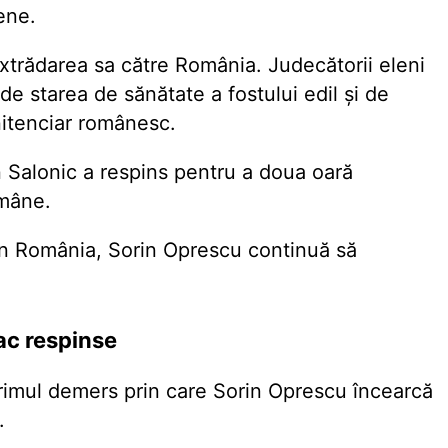
lene.
extrădarea sa către România. Judecătorii eleni
 de starea de sănătate a fostului edil şi de
nitenciar românesc.
 Salonic a respins pentru a doua oară
omâne.
 în România, Sorin Oprescu continuă să
ac respinse
rimul demers prin care Sorin Oprescu încearcă
.