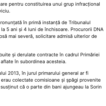
soare pentru constituirea unui grup infracţional
iciu.
onunţată în primă instanţă de Tribunalul
la 5 ani şi 4 luni de închisoare. Procurorii DNA
psă mai severă, solicitare admisă ulterior de
buite şi derulate contracte în cadrul Primăriei
or aflate în subordinea acesteia.
ui 2013, în jurul primarului general ar fi
e erau colectate comisioane şi şpăgi provenite
 susţinut că o parte din bani ajungeau la Sorin