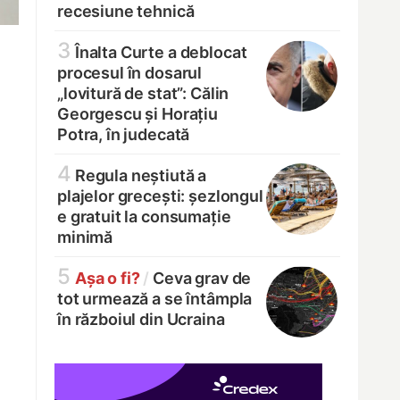
recesiune tehnică
3
Înalta Curte a deblocat
procesul în dosarul
„lovitură de stat”: Călin
Georgescu și Horațiu
Potra, în judecată
4
Regula neștiută a
plajelor grecești: șezlongul
e gratuit la consumație
minimă
5
Așa o fi?
/
Ceva grav de
tot urmează a se întâmpla
în războiul din Ucraina