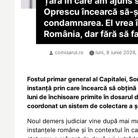
Țara în care am ajuns s
Oprescu încearcă să-ș
condamnarea. El vrea î
România, dar fără să f
comisarul.ro
luni, 8 iunie 2026,
Fostul primar general al Capitalei, S
instanţă prin care încearcă să obţină
luni de închisoare primite în dosarul 
coordonat un sistem de colectare a şp
Noul demers judiciar vine după mai mu
instanţele române şi în contextul în ca