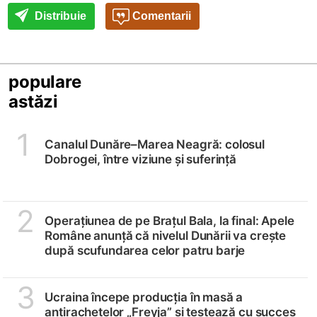
Distribuie
Comentarii
populare
astăzi
1
Canalul Dunăre–Marea Neagră: colosul
Dobrogei, între viziune și suferință
2
Operațiunea de pe Brațul Bala, la final: Apele
Române anunță că nivelul Dunării va crește
după scufundarea celor patru barje
3
Ucraina începe producția în masă a
antirachetelor „Freyja” și testează cu succes