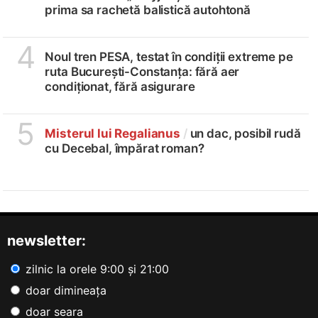
prima sa rachetă balistică autohtonă
4
Noul tren PESA, testat în condiții extreme pe
ruta București-Constanța: fără aer
condiționat, fără asigurare
5
Misterul lui Regalianus
/
un dac, posibil rudă
cu Decebal, împărat roman?
newsletter:
zilnic la orele 9:00 și 21:00
doar dimineața
doar seara