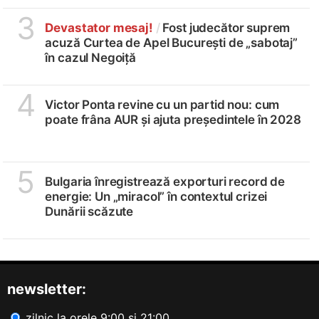
3
Devastator mesaj!
/
Fost judecător suprem
acuză Curtea de Apel București de „sabotaj”
în cazul Negoiță
4
Victor Ponta revine cu un partid nou: cum
poate frâna AUR și ajuta președintele în 2028
5
Bulgaria înregistrează exporturi record de
energie: Un „miracol” în contextul crizei
Dunării scăzute
newsletter:
zilnic la orele 9:00 și 21:00