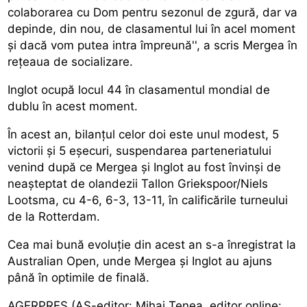
colaborarea cu Dom pentru sezonul de zgură, dar va
depinde, din nou, de clasamentul lui în acel moment
și dacă vom putea intra împreună'', a scris Mergea în
rețeaua de socializare.
Inglot ocupă locul 44 în clasamentul mondial de
dublu în acest moment.
În acest an, bilanțul celor doi este unul modest, 5
victorii și 5 eșecuri, suspendarea parteneriatului
venind după ce Mergea și Inglot au fost învinși de
neașteptat de olandezii Tallon Griekspoor/Niels
Lootsma, cu 4-6, 6-3, 13-11, în calificările turneului
de la Rotterdam.
Cea mai bună evoluție din acest an s-a înregistrat la
Australian Open, unde Mergea și Inglot au ajuns
până în optimile de finală.
AGERPRES (AS-editor: Mihai Țenea, editor online: