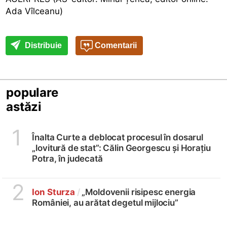
Ada Vîlceanu)
Distribuie
Comentarii
populare
astăzi
1
Înalta Curte a deblocat procesul în dosarul
„lovitură de stat”: Călin Georgescu și Horațiu
Potra, în judecată
2
Ion Sturza
/
„Moldovenii risipesc energia
României, au arătat degetul mijlociu”