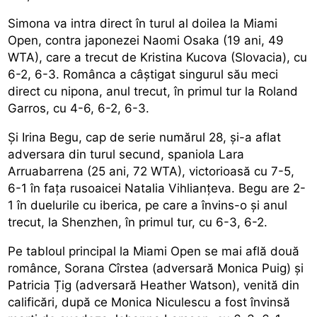
Simona va intra direct în turul al doilea la Miami
Open, contra japonezei Naomi Osaka (19 ani, 49
WTA), care a trecut de Kristina Kucova (Slovacia), cu
6-2, 6-3. Românca a câștigat singurul său meci
direct cu nipona, anul trecut, în primul tur la Roland
Garros, cu 4-6, 6-2, 6-3.
Și Irina Begu, cap de serie numărul 28, și-a aflat
adversara din turul secund, spaniola Lara
Arruabarrena (25 ani, 72 WTA), victorioasă cu 7-5,
6-1 în fața rusoaicei Natalia Vihlianțeva. Begu are 2-
1 în duelurile cu iberica, pe care a învins-o și anul
trecut, la Shenzhen, în primul tur, cu 6-3, 6-2.
Pe tabloul principal la Miami Open se mai află două
românce, Sorana Cîrstea (adversară Monica Puig) și
Patricia Țig (adversară Heather Watson), venită din
calificări, după ce Monica Niculescu a fost învinsă