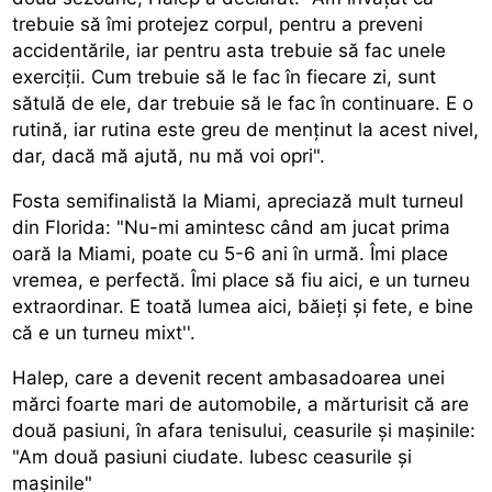
trebuie să îmi protejez corpul, pentru a preveni
accidentările, iar pentru asta trebuie să fac unele
exerciții. Cum trebuie să le fac în fiecare zi, sunt
sătulă de ele, dar trebuie să le fac în continuare. E o
rutină, iar rutina este greu de menținut la acest nivel,
dar, dacă mă ajută, nu mă voi opri".
Fosta semifinalistă la Miami, apreciază mult turneul
din Florida: "Nu-mi amintesc când am jucat prima
oară la Miami, poate cu 5-6 ani în urmă. Îmi place
vremea, e perfectă. Îmi place să fiu aici, e un turneu
extraordinar. E toată lumea aici, băieți și fete, e bine
că e un turneu mixt''.
Halep, care a devenit recent ambasadoarea unei
mărci foarte mari de automobile, a mărturisit că are
două pasiuni, în afara tenisului, ceasurile și mașinile:
"Am două pasiuni ciudate. Iubesc ceasurile și
mașinile"