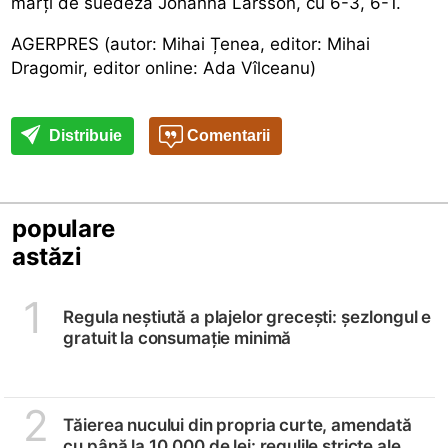
marți de suedeza Johanna Larsson, cu 6-3, 6-1.
AGERPRES (autor: Mihai Țenea, editor: Mihai
Dragomir, editor online: Ada Vîlceanu)
Distribuie
Comentarii
populare
astăzi
1
Regula neștiută a plajelor grecești: șezlongul e
gratuit la consumație minimă
2
Tăierea nucului din propria curte, amendată
cu până la 10.000 de lei: regulile stricte ale