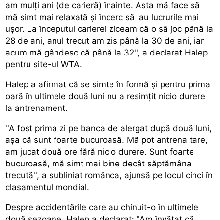
am mulți ani (de carieră) înainte. Asta mă face să
mă simt mai relaxată și încerc să iau lucrurile mai
ușor. La începutul carierei ziceam că o să joc până la
28 de ani, anul trecut am zis până la 30 de ani, iar
acum mă gândesc că până la 32'', a declarat Halep
pentru site-ul WTA.
Halep a afirmat că se simte în formă și pentru prima
oară în ultimele două luni nu a resimțit nicio durere
la antrenament.
''A fost prima zi pe banca de alergat după două luni,
așa că sunt foarte bucuroasă. Mă pot antrena tare,
am jucat două ore fără nicio durere. Sunt foarte
bucuroasă, mă simt mai bine decât săptămâna
trecută'', a subliniat românca, ajunsă pe locul cinci în
clasamentul mondial.
Despre accidentările care au chinuit-o în ultimele
două sezoane, Halep a declarat: "Am învățat că