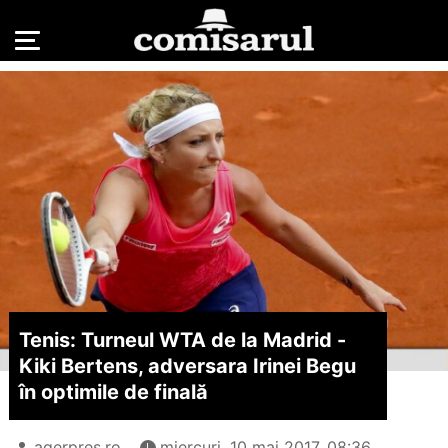
Tenis: Turneul WTA de la Madrid -
Kiki Bertens, adversara Irinei Begu
în optimile de finală
agerpres.ro
miercuri, 10 mai 2017, 08:36