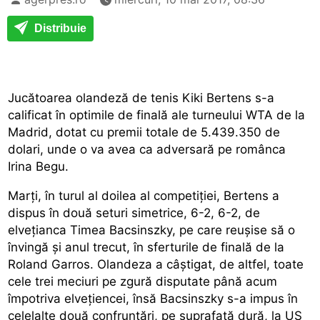
Distribuie
Jucătoarea olandeză de tenis Kiki Bertens s-a
calificat în optimile de finală ale turneului WTA de la
Madrid, dotat cu premii totale de 5.439.350 de
dolari, unde o va avea ca adversară pe românca
Irina Begu.
Marți, în turul al doilea al competiției, Bertens a
dispus în două seturi simetrice, 6-2, 6-2, de
elvețianca Timea Bacsinszky, pe care reușise să o
învingă și anul trecut, în sferturile de finală de la
Roland Garros. Olandeza a câștigat, de altfel, toate
cele trei meciuri pe zgură disputate până acum
împotriva elvețiencei, însă Bacsinszky s-a impus în
celelalte două confruntări, pe suprafață dură, la US