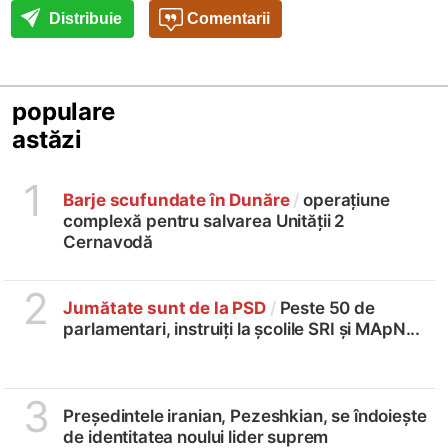
Distribuie
Comentarii
populare
astăzi
1
Barje scufundate în Dunăre
/
operațiune
complexă pentru salvarea Unității 2
Cernavodă
2
Jumătate sunt de la PSD
/
Peste 50 de
parlamentari, instruiți la școlile SRI și MApN...
3
Președintele iranian, Pezeshkian, se îndoiește
de identitatea noului lider suprem