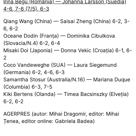
Irina Begu (România) — Johanna Larsson (Suedia)
4-6, 7-6 (7/5), 6-3
Qiang Wang (China) — Saisai Zheng (China) 6-2, 3-
6, 6-2
Oceane Dodin (Franța) — Dominika Cibulkova
(Slovacia/N.4) 6-2, 6-4
Misaki Doi (Japonia) — Donna Vekic (Croația) 6-1, 6-
2
Coco Vandeweghe (SUA) — Laura Siegemund
(Germania) 6-2, 4-6, 6-3
Samantha Stosur (Australia/N.16) — Mariana Duque
(Columbia) 6-3, 7-5
Kiki Bertens (Olanda) — Timea Bacsinszky (Elveția)
6-2, 6-2
AGERPRES (autor: Mihai Dragomir, editor: Mihai
Țenea, editor online: Gabriela Badea)