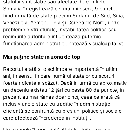
statului sunt slabe sau afectate de conflicte.
Somalia înregistrează cel mai mic scor, 9 puncte,
fiind urmată de state precum Sudanul de Sud, Siria,
Venezuela, Yemen, Libia și Coreea de Nord, unde
problemele structurale, instabilitatea politică sau
regimurile autoritare influențează puternic
funcționarea administrației, notează
visualcapitalist.
Mai puține state în zona de top
Raportul arată și o schimbare importantă în ultimii
ani, în sensul în care numărul statelor cu scoruri
foarte ridicate a scăzut. Dacă în urmă cu aproximativ
un deceniu existau 12 țări cu peste 80 de puncte, în
prezent au mai rămas doar cinci, ceea ce arată că
inclusiv unele state cu tradiție în administrație
eficientă se confruntă cu presiuni politice și sociale
care afectează încrederea în instituții.
Un exemplu îl reprezintă
Statele Unite
, care au