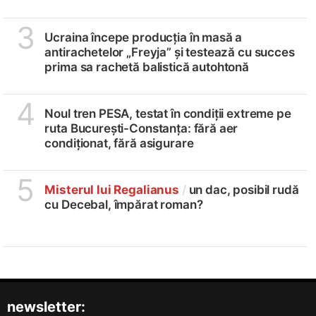
3
Ucraina începe producția în masă a
antirachetelor „Freyja” și testează cu succes
prima sa rachetă balistică autohtonă
4
Noul tren PESA, testat în condiții extreme pe
ruta București-Constanța: fără aer
condiționat, fără asigurare
5
Misterul lui Regalianus
/
un dac, posibil rudă
cu Decebal, împărat roman?
newsletter: