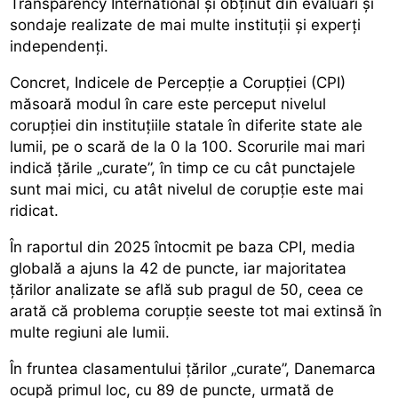
Transparency International și obţinut din evaluări și
sondaje realizate de mai multe instituții și experți
independenți.
Concret, Indicele de Percepție a Corupției (CPI)
măsoară modul în care este perceput nivelul
corupției din instituţiile statale în diferite state ale
lumii, pe o scară de la 0 la 100. Scorurile mai mari
indică ţările „curate”, în timp ce cu cât punctajele
sunt mai mici, cu atât nivelul de corupţie este mai
ridicat.
În raportul din 2025 întocmit pe baza CPI, media
globală a ajuns la 42 de puncte, iar majoritatea
țărilor analizate se află sub pragul de 50, ceea ce
arată că problema corupţie seeste tot mai extinsă în
multe regiuni ale lumii.
În fruntea clasamentului ţărilor „curate”, Danemarca
ocupă primul loc, cu 89 de puncte, urmată de