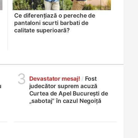
Ce diferențiază o pereche de
pantaloni scurti barbati de
calitate superioară?
3
Devastator mesaj!
/
Fost
u
judecător suprem acuză
Curtea de Apel București de
„sabotaj” în cazul Negoiță