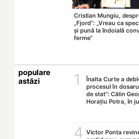
Cristian Mungiu, despre
„Fjord”: „Vreau ca spect
și pună la îndoială con
ferme”
populare
1
Înalta Curte a deb
astăzi
procesul în dosarul
de stat”: Călin Geo
Horațiu Potra, în 
4
Victor Ponta revin