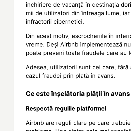
închiriere de vacanță în destinația dor
mii de utilizatori din întreaga lume, i
infractorii cibernetici.
Din acest motiv, escrocheriile în inter
vreme. Deși Airbnb implementează num
poate preveni toate fraudele care au l
Adesea, utilizatorii sunt cei care, fără
cazul fraudei prin plată în avans.
Ce este înșelătoria plății în avans
Respectă regulile platformei
Airbnb are reguli clare pe care trebui