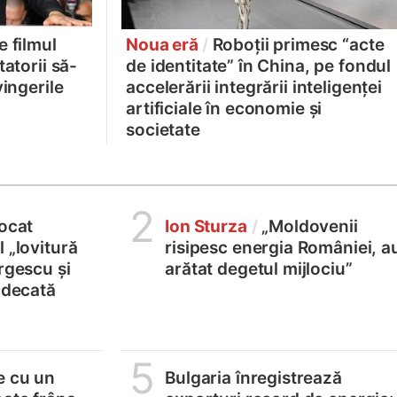
 filmul
Noua eră
/
Roboții primesc “acte
atorii să-
de identitate” în China, pe fondul
vingerile
accelerării integrării inteligenței
artificiale în economie și
societate
2
locat
Ion Sturza
/
„Moldovenii
 „lovitură
risipesc energia României, a
rgescu și
arătat degetul mijlociu”
judecată
5
e cu un
Bulgaria înregistrează