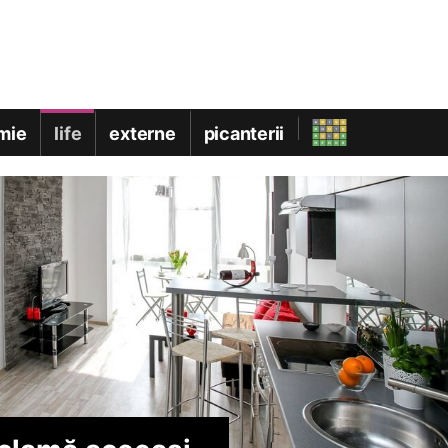
mie
life
externe
picanterii