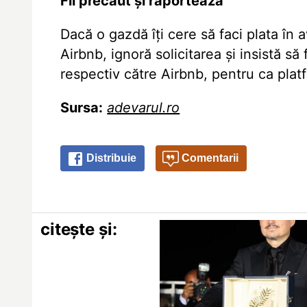
Fii precaut și raportează
Dacă o gazdă îți cere să faci plata în 
Airbnb, ignoră solicitarea și insistă să
respectiv către Airbnb,
pentru ca platf
Sursa:
adevarul.ro
Distribuie
Comentarii
citește și: