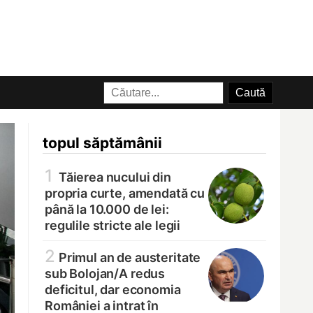
topul săptămânii
1
Tăierea nucului din
propria curte, amendată cu
până la 10.000 de lei:
regulile stricte ale legii
2
Primul an de austeritate
sub Bolojan/
A redus
deficitul, dar economia
României a intrat în