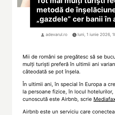
Tot mai mulți turiști 
metodă de înșelăciune
„gazdele” cer banii în
adevarul.ro
luni, 1 iunie 2026, 1
Mii de români se pregătesc să se bucure
mulți turiști preferă în ultimii ani var
câteodată se pot înșela.
În ultimii ani, în special în Europa a c
la persoane fizice, în locul hotelurilor
cunoscută este Airbnb, scrie
Mediafax
Airbnb este un serviciu care conecteaz