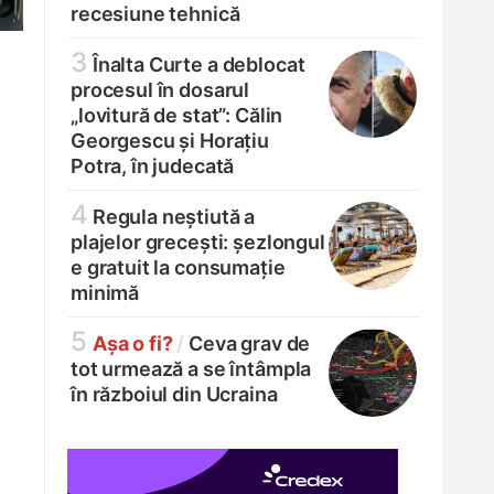
recesiune tehnică
3
Înalta Curte a deblocat
procesul în dosarul
„lovitură de stat”: Călin
Georgescu și Horațiu
Potra, în judecată
4
Regula neștiută a
plajelor grecești: șezlongul
e gratuit la consumație
minimă
5
Așa o fi?
/
Ceva grav de
tot urmează a se întâmpla
în războiul din Ucraina