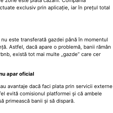
le zone este plata cazării. Compania
tuate exclusiv prin aplicație, iar în prețul total
e nu este transferată gazdei până în momentul
ință. Astfel, dacă apare o problemă, banii rămân
irbnb, există tot mai multe „gazde” care cer
nu apar oficial
sau avantaje dacă faci plata prin servicii externe
fel evită comisionul platformei și că ambele
 să primească banii și să dispară.