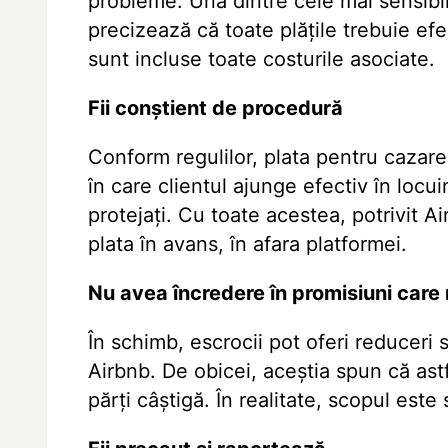
probleme. Una dintre cele mai sensibi
precizează că toate plățile trebuie efec
sunt incluse toate costurile asociate.
Fii conștient de procedură
Conform regulilor, plata pentru cazar
în care clientul ajunge efectiv în locu
protejați. Cu toate acestea, potrivit A
plata în avans, în afara platformei.
Nu avea încredere în promisiuni care 
În schimb, escrocii pot oferi reduceri 
Airbnb. De obicei, aceștia spun că ast
părți câștigă. În realitate, scopul este